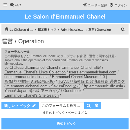
FAQ
ユーザー登録
ログイン
Le Salon d'Emmanuel Chanel
検
Le Château d'Emmanuel Chanel
掲示板トップ
Administration / 管理
運営 / Operation
索
運営 / Operation
フォーラムルール
この掲示板および Emmanuel Chanel のウェブサイト管理・運営に関する話題 /
Topics about the operation of this board and Emmanuel Chanel's websites.
My websites:
Le Château d'Emmanuel Chanel
/
Emmanuel Chanel 日記
/
Emmanuel Chanel's Links Collection
/
users.emmanuelchanel.com
/
users.emmanuelc.dix.asia
/
Emmanuel Chanel Museum 2.0
(
画像貼り機能付き雑談掲示板
) /
TGVより新幹線 & 台湾新幹線 過去ログ
/
irc.emmanuelchanel.com - SakuraDoori 公式
/
ftp.emmanuelc.dix.asia
/
Yahoo! Japan 掲示板 アーカイヴ
/
Guestbook
/
Emmanuel Chanel's Site Search
/
検索
詳細検索
新しいトピック
6 件のトピック • ページ
1
／
1
告知トピック