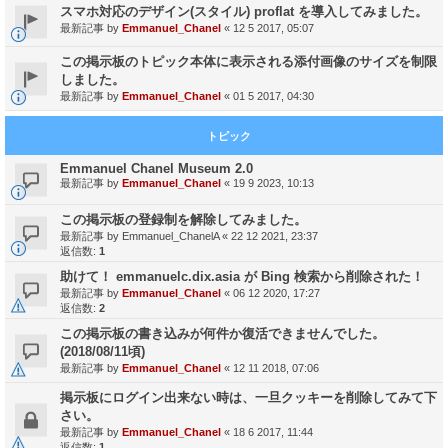
スマホ対応のデザイン(スタイル) proflat を導入してみました。
最新記事 by
Emmanuel_Chanel
«
12 5 2017, 05:07
この掲示板のトピック本体に表示される添付画像のサイズを制限
しました。
最新記事 by
Emmanuel_Chanel
«
01 5 2017, 04:30
トピック
Emmanuel Chanel Museum 2.0
最新記事 by
Emmanuel_Chanel
«
19 9 2023, 10:13
この掲示板の登録制を解除してみました。
最新記事 by
Emmanuel_ChanelA
«
22 12 2021, 23:37
返信数:
1
助けて！ emmanuelc.dix.asia が Bing 検索から削除された！
最新記事 by
Emmanuel_Chanel
«
06 12 2020, 17:27
返信数:
2
この掲示板の書き込みが何件か復活できませんでした。
(2018/08/11頃)
最新記事 by
Emmanuel_Chanel
«
12 11 2018, 07:06
掲示板にログイン出来ない時は、一旦クッキーを削除してみて下
さい。
最新記事 by
Emmanuel_Chanel
«
18 6 2017, 11:44
返信数:
1