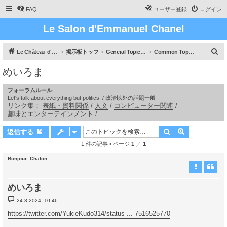
FAQ
ユーザー登録
ログイン
Le Salon d'Emmanuel Chanel
検
Le Château d'Emmanuel Chanel
掲示板トップ
General Topics / 一般的な話題
Common Topics / 雑談
索
めいろま
フォーラムルール
Let's talk about everything but politics! / 政治以外の話題一般
リンク集：
表紙・資料関係
/
人文
/
コンピューター関連
/
趣味とエンターテインメント
/
検索
詳細検索
返信する
1 件の記事 • ページ
1
／
1
Bonjour_Chaton
めいろま
投
24 3 2024, 10:46
稿
記
https://twitter.com/YukieKudo314/status ... 7516525770
事