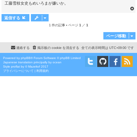
工藤雪枝女史もめいろまが嫌いか。
返信する
1 件の記事 • ページ
1
／
1
ページ移動
連絡する
掲示板の cookie を消去する
全ての表示時間は
UTC+09:00
です
Powered by
phpBB
® Forum Software © phpBB Limited
Japanese translation principally by ocean
Style
proflat
by ©
Mazeltof
2017
プライバシーについて
|
利用規約