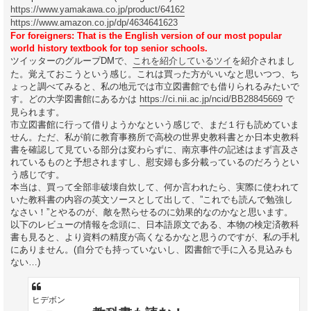
https://www.yamakawa.co.jp/product/64162
https://www.amazon.co.jp/dp/4634641623
For foreigners: That is the English version of our most popular
world history textbook for top senior schools.
ツイッターのグループDMで、
これを紹介しているツイ
を紹介されまし
た。覚えておこうという感じ。これは買った方がいいなと思いつつ、ち
ょっと調べてみると、私の地元では市立図書館でも借りられるみたいで
す。どの大学図書館にあるかは
https://ci.nii.ac.jp/ncid/BB28845669
で
見られます。
市立図書館に行って借りようかなという感じで、まだ１行も読めていま
せん。ただ、私が前に教育事務所で高校の世界史教科書とか日本史教科
書を確認して見ている部分は変わらずに、南京事件の記述はまず言及さ
れているものと予想されますし、慰安婦も多分載っているのだろうとい
う感じです。
本当は、買って全部非破壊自炊して、何か言われたら、実際に使われて
いた教科書の内容の英文ソースとして出して、”これでも読んで勉強し
なさい！”とやるのが、敵を黙らせるのに効果的なのかなと思います。
以下のレビューの情報を念頭に、日本語原文である、本物の検定済教科
書も見ると、より資料の精度が高くなるかなと思うのですが、私の手札
にありません。(自分でも持っていないし、図書館で手に入る見込みも
ない…)
ヒデボン