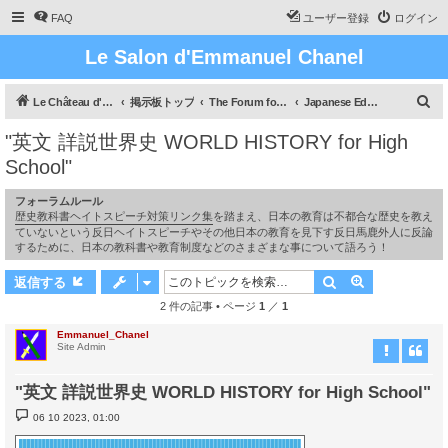
FAQ
ユーザー登録
ログイン
Le Salon d'Emmanuel Chanel
検
Le Château d'Emmanuel Chanel
掲示板トップ
The Forum for Japan, our Nation! / 日本国民のためのフォーラム
Japanese Education / 日本の教育
索
"英文 詳説世界史 WORLD HISTORY for High
School"
フォーラムルール
歴史教科書ヘイトスピーチ対策リンク集
を踏まえ、日本の教育は不都合な歴史を教え
ていないという反日ヘイトスピーチやその他日本の教育を見下す反日馬鹿外人に反論
するために、日本の教科書や教育制度などのさまざまな事について語ろう！
検索
詳細検索
返信する
2 件の記事 • ページ
1
／
1
Emmanuel_Chanel
Site Admin
"英文 詳説世界史 WORLD HISTORY for High School"
投
06 10 2023, 01:00
稿
記