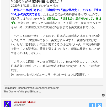
教科書も読む！
5つ星のうち5.0
2020年3月1日に日本でレビュー済み
数年に一度改訂される山川出版社の「詳説世界史Ｂ」のうち、｢世Ｂ
304｣版の英文訳である。
たまたまこの版の教科書を持っていたので、
個人的にはうれしかったな
（現在は、「世B310」版が使われているは
ず)
。章立ては、オリジナル教科書とまったく同じで、巻頭コラムまで
もが一緒。大黒屋光太夫の漂流記のお話までも英文化されている。
ページもほぼ一致しているので、日本語の教科書と本書を行きつ戻
りつしつつ、お勉強ができる。英文は読みやすく、複雑な構文はな
い。ただ、若干難しい単語が出てくるのは仕方ないが、日本語教科書
を持っている読者は、辞書を引くまでもなく、簡単に検索することが
できるのはありがたい。
カラフルな図版もそのまま英訳されているのが非常にいい。ただ、
日本語版では載っている巻末の年表は翻訳されなかったが、この点は
残念。
(
Amazon.co.jp のレビュー
より、デコレーションは引用者。)
Emmanuel Chanel
emmanuelchanel@gmail.com
The Owner of this phpBB board.
Emmanuel_Chanel
Site Admin