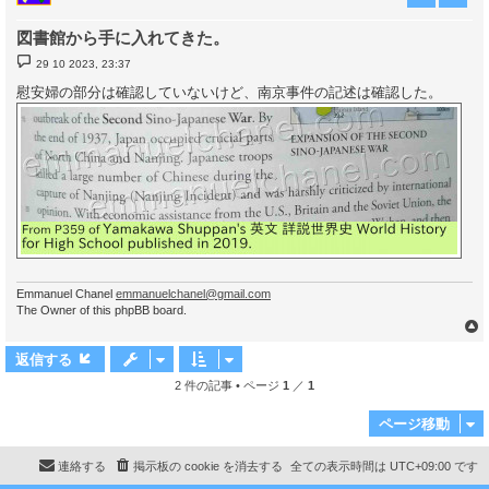
図書館から手に入れてきた。
投
29 10 2023, 23:37
稿
記
慰安婦の部分は確認していないけど、南京事件の記述は確認した。
事
Emmanuel Chanel
emmanuelchanel@gmail.com
The Owner of this phpBB board.
返信する
2 件の記事 • ページ
1
／
1
ページ移動
連絡する
掲示板の cookie を消去する
全ての表示時間は
UTC+09:00
です