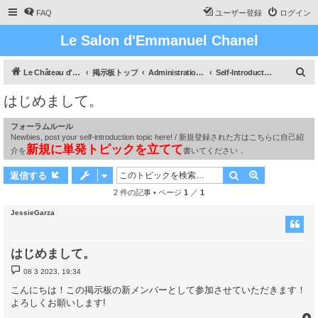
FAQ
ユーザー登録
ログイン
Le Salon d'Emmanuel Chanel
検
Le Château d'Emmanuel Chanel
掲示板トップ
Administration / 管理
Self-Introduction / 自己紹介
索
はじめまして。
フォーラムルール
Newbies, post your self-introduction topic here! / 新規登録された方はこちらに自己紹
新規に単発トピックを立てて
介を
書いてください．
検索
詳細検索
返信する
2 件の記事 • ページ
1
／
1
JessieGarza
はじめまして。
投
08 3 2023, 19:34
稿
記
こんにちは！この掲示板の新メンバーとして参加させていただきます！
事
よろしくお願いします!