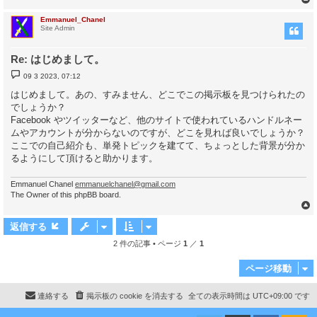
Emmanuel_Chanel
Site Admin
Re: はじめまして。
投
09 3 2023, 07:12
稿
記
はじめまして。あの、すみません、どこでこの掲示板を見つけられたの
事
でしょうか？
Facebook やツイッターなど、他のサイトで使われているハンドルネー
ムやアカウントが分からないのですが、どこを見れば良いでしょうか？
ここでの自己紹介も、単発トピックを建てて、ちょっとした背景が分か
るようにして頂けると助かります。
Emmanuel Chanel
emmanuelchanel@gmail.com
The Owner of this phpBB board.
返信する
2 件の記事 • ページ
1
／
1
ページ移動
連絡する
掲示板の cookie を消去する
全ての表示時間は
UTC+09:00
です