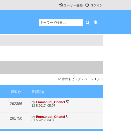
ユーザー登録
ログイン
検索
詳細検索
12 件のトピック • ページ
1
／
1
閲覧数
最新記事
最
by
Emmanuel_Chanel
閲
262386
12 5 2017, 05:07
新
記
覧
事
最
by
Emmanuel_Chanel
閲
261750
数
01 5 2017, 04:30
新
記
覧
事