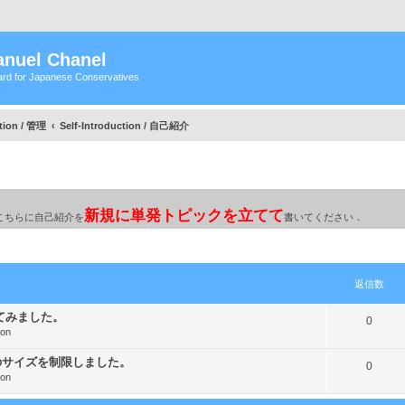
nuel Chanel
rd for Japanese Conservatives
tion / 管理
Self-Introduction / 自己紹介
新規に単発トピックを立てて
録された方はこちらに自己紹介を
書いてください．
細検索
返信数
してみました。
返
0
ion
信
のサイズを制限しました。
返
0
数
ion
信