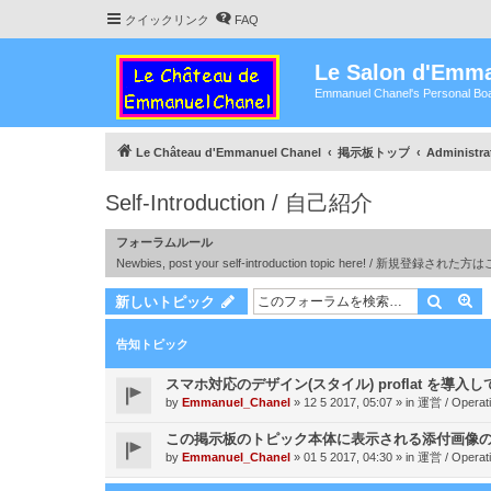
クイックリンク
FAQ
Le Salon d'Emma
Emmanuel Chanel's Personal Boa
Le Château d'Emmanuel Chanel
掲示板トップ
Administra
Self-Introduction / 自己紹介
フォーラムルール
Newbies, post your self-introduction topic here! / 新規登
検索
詳
新しいトピック
告知トピック
スマホ対応のデザイン(スタイル) proflat を導入
by
Emmanuel_Chanel
»
12 5 2017, 05:07
» in
運営 / Operat
この掲示板のトピック本体に表示される添付画像
by
Emmanuel_Chanel
»
01 5 2017, 04:30
» in
運営 / Operat