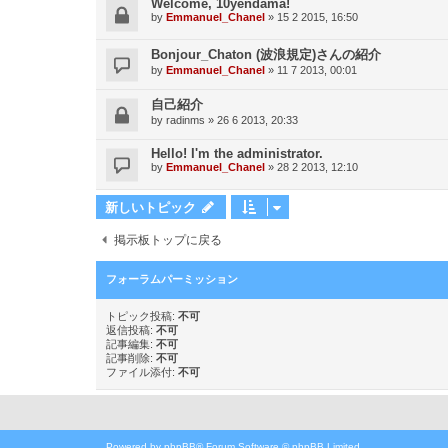
Welcome, 10yendama!
by
Emmanuel_Chanel
»
15 2 2015, 16:50
Bonjour_Chaton (波浪規定)さんの紹介
by
Emmanuel_Chanel
»
11 7 2013, 00:01
自己紹介
by
radinms
»
26 6 2013, 20:33
Hello! I'm the administrator.
by
Emmanuel_Chanel
»
28 2 2013, 12:10
新しいトピック
掲示板トップに戻る
フォーラムパーミッション
トピック投稿:
不可
返信投稿:
不可
記事編集:
不可
記事削除:
不可
ファイル添付:
不可
Powered by
phpBB
® Forum Software © phpBB Limited