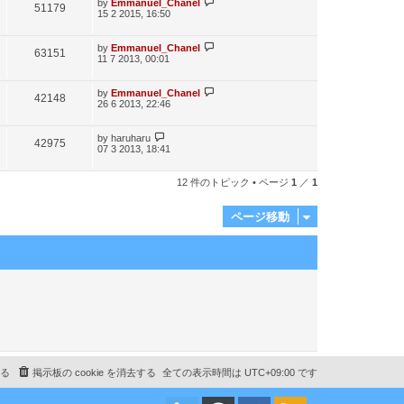
最
by
Emmanuel_Chanel
閲
51179
数
15 2 2015, 16:50
新
記
覧
事
最
by
Emmanuel_Chanel
閲
63151
数
11 7 2013, 00:01
新
記
覧
事
最
by
Emmanuel_Chanel
閲
42148
数
26 6 2013, 22:46
新
記
覧
事
最
by
haruharu
閲
42975
数
07 3 2013, 18:41
新
記
覧
事
12 件のトピック • ページ
1
／
1
数
ページ移動
る
掲示板の cookie を消去する
全ての表示時間は
UTC+09:00
です