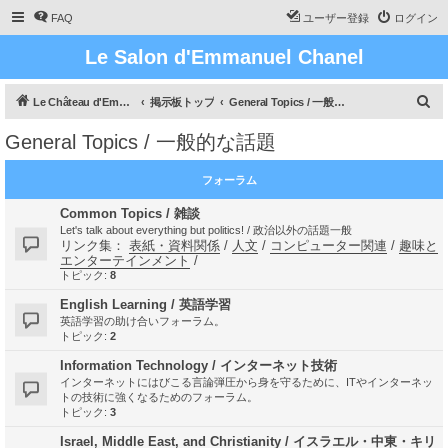
FAQ
ユーザー登録
ログイン
Le Salon d'Emmanuel Chanel
検
Le Château d'Emmanuel Chanel
掲示板トップ
General Topics / 一般的な話題
索
General Topics / 一般的な話題
フォーラム
Common Topics / 雑談
Let's talk about everything but politics! / 政治以外の話題一般
リンク集：
表紙・資料関係
/
人文
/
コンピューター関連
/
趣味と
エンターテインメント
/
トピック:
8
English Learning / 英語学習
英語学習の助け合いフォーラム。
トピック:
2
Information Technology / インターネット技術
インターネットにはびこる言論弾圧から身を守るために、ITやインターネッ
トの技術に強くなるためのフォーラム。
トピック:
3
Israel, Middle East, and Christianity / イスラエル・中東・キリ