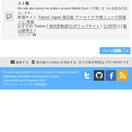
スト教
We talk also about the politics around Middle East. / 中東にまつわる政治の話
もします。
附属サイト
Yahoo! Japan 掲示板 アーカイヴ 中東ニュース関連
トピ 検索
おすすめ Twitter [
池内恵教授
(
公式ウェブサイト
/
公式FB
) ] [
飯
山陽博士
]
トピック:
39
ページ移動
連絡する
掲示板の cookie を消去する
全ての表示時間は
UTC+09:00
です
Powered by
phpBB
® Forum Software © phpBB Limited
Japanese translation principally by ocean
Style
proflat
by ©
Mazeltof
2017
プライバシーについて
|
利用規約