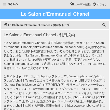
FAQ
ユーザー登録
ログイン
Le Salon d'Emmanuel Chanel
検
Le Château d'Emmanuel Chanel
掲示板トップ
索
Le Salon d'Emmanuel Chanel - 利用規約
“Le Salon d'Emmanuel Chanel” (以下 “私達”, “掲示板”, “当サイト”, “Le Salon
d'Emmanuel Chanel”, “https://forums.emmanuelchanel.com”) を利用するに当
たって、あなたは以下の規約に同意しているものと見なされます。規約に同
意しない場合、 “Le Salon d'Emmanuel Chanel” の利用を行わないでくださ
い。私達はいつでもこの規約を変更できます。更新・変更された後も “Le
Salon d'Emmanuel Chanel” を利用している間、あなたは常にこれらの規約に
同意しているものと見なされます。
当サイトは phpBB （以下 “phpBBソフトウェア”, “www.phpbb.com”, “phpBB
Group”, “phpBB Teams”) によって構築されています。phpBBソフトウェア は
“
General Public License v2
” （以下 “GPL”) 下でリリースされたフォーラムソ
リューションであり、
www.phpbb.com
にてダウンロードできます。phpBBソ
フトウェア はインターネットでの議論やコミュニケーションをより円滑に行
うために phpBB Group によって開発されましたが、phpBB Group は phpBB
ソフトウェア 上でなされた議論の内容やユーザーの行為には一切責任を負い
ません。phpBB に関する詳細な情報を知るには
https://www.phpbb.com/
をご
覧ください。