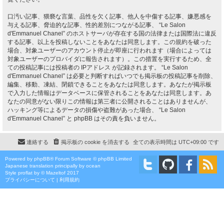
口汚い記事、猥褻な言葉、品性を欠く記事、他人を中傷する記事、嫌悪感を
与える記事、脅迫的な記事、性的差別につながる記事、 “Le Salon
d'Emmanuel Chanel” のホストサーバが存在する国の法律または国際法に違反
する記事、以上を投稿しないことをあなたは同意します。この規約を破った
場合、対象ユーザーのアカウント停止が即座に行われます（場合によっては
対象ユーザーのプロバイダに報告されます）。この措置を実行するため、全
ての投稿記事には投稿者の IPアドレス が記録されます。 “Le Salon
d'Emmanuel Chanel” は必要と判断すればいつでも掲示板の投稿記事を削除、
編集、移動、凍結、閉鎖できることをあなたは同意します。あなたが掲示板
で入力した情報はデータベースに保管されることをあなたは同意します。あ
なたの同意がない限りこの情報は第三者に公開されることはありませんが、
ハッキング等によるデータの損傷や盗難があった場合、 “Le Salon
d'Emmanuel Chanel” と phpBB はその責を負いません。
連絡する
掲示板の cookie を消去する
全ての表示時間は
UTC+09:00
です
Powered by
phpBB
® Forum Software © phpBB Limited
Japanese translation principally by ocean
Style
proflat
by ©
Mazeltof
2017
プライバシーについて
|
利用規約