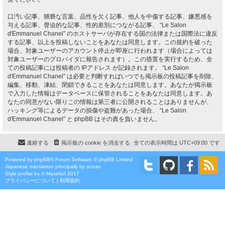
口汚い記事、猥褻な言葉、品性を欠く記事、他人を中傷する記事、嫌悪感を
与える記事、脅迫的な記事、性的差別につながる記事、 “Le Salon
d'Emmanuel Chanel” のホストサーバが存在する国の法律または国際法に違反
する記事、以上を投稿しないことをあなたは同意します。この規約を破った
場合、対象ユーザーのアカウント停止が即座に行われます（場合によっては
対象ユーザーのプロバイダに報告されます）。この措置を実行するため、全
ての投稿記事には投稿者の IPアドレス が記録されます。 “Le Salon
d'Emmanuel Chanel” は必要と判断すればいつでも掲示板の投稿記事を削除、
編集、移動、凍結、閉鎖できることをあなたは同意します。あなたが掲示板
で入力した情報はデータベースに保管されることをあなたは同意します。あ
なたの同意がない限りこの情報は第三者に公開されることはありませんが、
ハッキング等によるデータの損傷や盗難があった場合、 “Le Salon
d'Emmanuel Chanel” と phpBB はその責を負いません。
連絡する
掲示板の cookie を消去する
全ての表示時間は
UTC+09:00
です
Powered by
phpBB
® Forum Software © phpBB Limited
Japanese translation principally by ocean
Style
proflat
by ©
Mazeltof
2017
プライバシーについて
|
利用規約