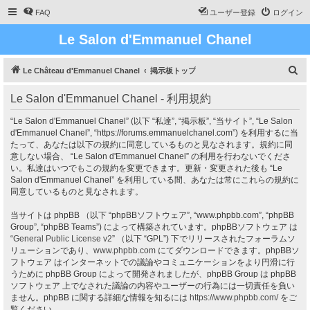
FAQ
ユーザー登録
ログイン
Le Salon d'Emmanuel Chanel
検
Le Château d'Emmanuel Chanel
掲示板トップ
索
Le Salon d'Emmanuel Chanel - 利用規約
“Le Salon d'Emmanuel Chanel” (以下 “私達”, “掲示板”, “当サイト”, “Le Salon
d'Emmanuel Chanel”, “https://forums.emmanuelchanel.com”) を利用するに当
たって、あなたは以下の規約に同意しているものと見なされます。規約に同
意しない場合、 “Le Salon d'Emmanuel Chanel” の利用を行わないでくださ
い。私達はいつでもこの規約を変更できます。更新・変更された後も “Le
Salon d'Emmanuel Chanel” を利用している間、あなたは常にこれらの規約に
同意しているものと見なされます。
当サイトは phpBB （以下 “phpBBソフトウェア”, “www.phpbb.com”, “phpBB
Group”, “phpBB Teams”) によって構築されています。phpBBソフトウェア は
“
General Public License v2
” （以下 “GPL”) 下でリリースされたフォーラムソ
リューションであり、
www.phpbb.com
にてダウンロードできます。phpBBソ
フトウェア はインターネットでの議論やコミュニケーションをより円滑に行
うために phpBB Group によって開発されましたが、phpBB Group は phpBB
ソフトウェア 上でなされた議論の内容やユーザーの行為には一切責任を負い
ません。phpBB に関する詳細な情報を知るには
https://www.phpbb.com/
をご
覧ください。