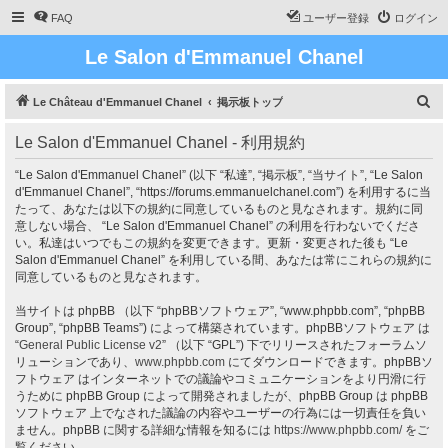
FAQ
ユーザー登録
ログイン
Le Salon d'Emmanuel Chanel
検
Le Château d'Emmanuel Chanel
掲示板トップ
索
Le Salon d'Emmanuel Chanel - 利用規約
“Le Salon d'Emmanuel Chanel” (以下 “私達”, “掲示板”, “当サイト”, “Le Salon
d'Emmanuel Chanel”, “https://forums.emmanuelchanel.com”) を利用するに当
たって、あなたは以下の規約に同意しているものと見なされます。規約に同
意しない場合、 “Le Salon d'Emmanuel Chanel” の利用を行わないでくださ
い。私達はいつでもこの規約を変更できます。更新・変更された後も “Le
Salon d'Emmanuel Chanel” を利用している間、あなたは常にこれらの規約に
同意しているものと見なされます。
当サイトは phpBB （以下 “phpBBソフトウェア”, “www.phpbb.com”, “phpBB
Group”, “phpBB Teams”) によって構築されています。phpBBソフトウェア は
“
General Public License v2
” （以下 “GPL”) 下でリリースされたフォーラムソ
リューションであり、
www.phpbb.com
にてダウンロードできます。phpBBソ
フトウェア はインターネットでの議論やコミュニケーションをより円滑に行
うために phpBB Group によって開発されましたが、phpBB Group は phpBB
ソフトウェア 上でなされた議論の内容やユーザーの行為には一切責任を負い
ません。phpBB に関する詳細な情報を知るには
https://www.phpbb.com/
をご
覧ください。