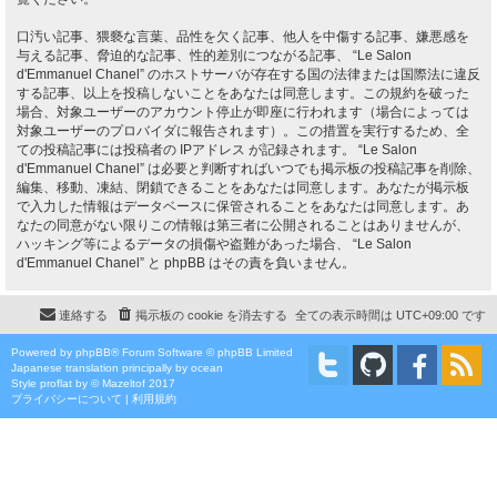
口汚い記事、猥褻な言葉、品性を欠く記事、他人を中傷する記事、嫌悪感を
与える記事、脅迫的な記事、性的差別につながる記事、 “Le Salon
d'Emmanuel Chanel” のホストサーバが存在する国の法律または国際法に違反
する記事、以上を投稿しないことをあなたは同意します。この規約を破った
場合、対象ユーザーのアカウント停止が即座に行われます（場合によっては
対象ユーザーのプロバイダに報告されます）。この措置を実行するため、全
ての投稿記事には投稿者の IPアドレス が記録されます。 “Le Salon
d'Emmanuel Chanel” は必要と判断すればいつでも掲示板の投稿記事を削除、
編集、移動、凍結、閉鎖できることをあなたは同意します。あなたが掲示板
で入力した情報はデータベースに保管されることをあなたは同意します。あ
なたの同意がない限りこの情報は第三者に公開されることはありませんが、
ハッキング等によるデータの損傷や盗難があった場合、 “Le Salon
d'Emmanuel Chanel” と phpBB はその責を負いません。
連絡する
掲示板の cookie を消去する
全ての表示時間は
UTC+09:00
です
Powered by
phpBB
® Forum Software © phpBB Limited
Japanese translation principally by ocean
Style
proflat
by ©
Mazeltof
2017
プライバシーについて
|
利用規約