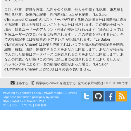
口汚い記事、猥褻な言葉、品性を欠く記事、他人を中傷する記事、嫌悪感を
与える記事、脅迫的な記事、性的差別につながる記事、 “Le Salon
d'Emmanuel Chanel” のホストサーバが存在する国の法律または国際法に違反
する記事、以上を投稿しないことをあなたは同意します。この規約を破った
場合、対象ユーザーのアカウント停止が即座に行われます（場合によっては
対象ユーザーのプロバイダに報告されます）。この措置を実行するため、全
ての投稿記事には投稿者の IPアドレス が記録されます。 “Le Salon
d'Emmanuel Chanel” は必要と判断すればいつでも掲示板の投稿記事を削除、
編集、移動、凍結、閉鎖できることをあなたは同意します。あなたが掲示板
で入力した情報はデータベースに保管されることをあなたは同意します。あ
なたの同意がない限りこの情報は第三者に公開されることはありませんが、
ハッキング等によるデータの損傷や盗難があった場合、 “Le Salon
d'Emmanuel Chanel” と phpBB はその責を負いません。
連絡する
掲示板の cookie を消去する
全ての表示時間は
UTC+09:00
です
Powered by
phpBB
® Forum Software © phpBB Limited
Japanese translation principally by ocean
Style
proflat
by ©
Mazeltof
2017
プライバシーについて
|
利用規約