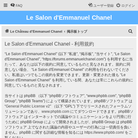
FAQ
ユーザー登録
ログイン
Le Salon d'Emmanuel Chanel
検
Le Château d'Emmanuel Chanel
掲示板トップ
索
Le Salon d'Emmanuel Chanel - 利用規約
“Le Salon d'Emmanuel Chanel” (以下 “私達”, “掲示板”, “当サイト”, “Le Salon
d'Emmanuel Chanel”, “https://forums.emmanuelchanel.com”) を利用するに当
たって、あなたは以下の規約に同意しているものと見なされます。規約に同
意しない場合、 “Le Salon d'Emmanuel Chanel” の利用を行わないでくださ
い。私達はいつでもこの規約を変更できます。更新・変更された後も “Le
Salon d'Emmanuel Chanel” を利用している間、あなたは常にこれらの規約に
同意しているものと見なされます。
当サイトは phpBB （以下 “phpBBソフトウェア”, “www.phpbb.com”, “phpBB
Group”, “phpBB Teams”) によって構築されています。phpBBソフトウェア は
“
General Public License v2
” （以下 “GPL”) 下でリリースされたフォーラムソ
リューションであり、
www.phpbb.com
にてダウンロードできます。phpBBソ
フトウェア はインターネットでの議論やコミュニケーションをより円滑に行
うために phpBB Group によって開発されましたが、phpBB Group は phpBB
ソフトウェア 上でなされた議論の内容やユーザーの行為には一切責任を負い
ません。phpBB に関する詳細な情報を知るには
https://www.phpbb.com/
をご
覧ください。