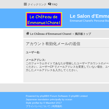
クイックリンク
FAQ
Le Salon d'Emma
Emmanuel Chanel's Personal Boa
Le Château d'Emmanuel Chanel
掲示板トップ
アカウント有効化メールの送信
ユーザー名:
メールアドレス:
このフォーラムサイトであなたが登録したユーザーアカウントのメー
ください。ユーザーCP でメールアドレスを変更していない場合、ユ
力したメールアドレスを入力してください。
Powered by
phpBB
® Forum Software © phpBB Limited
Japanese translation principally by ocean
Style
proflat
by ©
Mazeltof
2017
プライバシーについて
|
利用規約