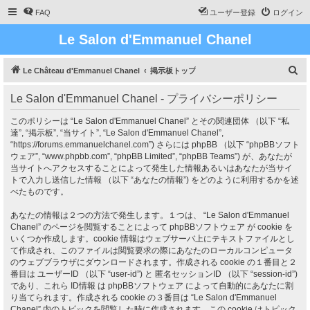
FAQ
ユーザー登録
ログイン
Le Salon d'Emmanuel Chanel
検
Le Château d'Emmanuel Chanel
掲示板トップ
索
Le Salon d'Emmanuel Chanel - プライバシーポリシー
このポリシーは “Le Salon d'Emmanuel Chanel” とその関連団体 （以下 “私
達”, “掲示板”, “当サイト”, “Le Salon d'Emmanuel Chanel”,
“https://forums.emmanuelchanel.com”) さらには phpBB （以下 “phpBBソフト
ウェア”, “www.phpbb.com”, “phpBB Limited”, “phpBB Teams”) が、あなたが
当サイトへアクセスすることによって発生した情報あるいはあなたが当サイ
トで入力し送信した情報 （以下 “あなたの情報”) をどのように利用するかを述
べたものです。
あなたの情報は２つの方法で発生します。１つは、 “Le Salon d'Emmanuel
Chanel” のページを閲覧することによって phpBBソフトウェア が cookie を
いくつか作成します。cookie 情報はウェブサーバ上にテキストファイルとし
て作成され、このファイルは閲覧要求の際にあなたのローカルコンピュータ
のウェブブラウザにダウンロードされます。作成される cookie の１番目と２
番目は ユーザーID （以下 “user-id”) と 匿名セッションID （以下 “session-id”)
であり、これら ID情報 は phpBBソフトウェア によって自動的にあなたに割
り当てられます。作成される cookie の３番目は “Le Salon d'Emmanuel
Chanel” 内のトピックを閲覧した時に作成されます。この cookie はトピック