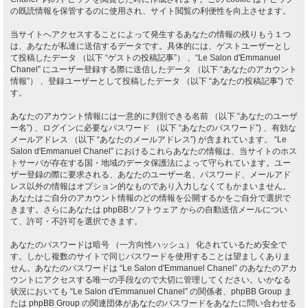
の既読情報を保管するのに使用され、サイト閲覧の利便性を向上させます。
当サイトへアクセスすることによって発生するあなたの情報の残りもう１つ
は、あなたが私達に送信するデータです。具体的には、ゲストユーザーとし
て投稿したデータ （以下 “ゲストの投稿記事”） 、“Le Salon d'Emmanuel
Chanel” にユーザー登録する際に送信したデータ （以下 “あなたのアカウント
情報”） 、登録ユーザーとして投稿したデータ （以下 “あなたの投稿記事”) で
す。
あなたのアカウント情報には一意的に判別できる名前 （以下 “あなたのユーザ
ー名”) 、ログインに必要なパスワード （以下 “あなたのパスワード”) 、有効な
メールアドレス （以下 “あなたのメールアドレス”) が含まれています。 “Le
Salon d'Emmanuel Chanel” におけるこれらあなたの情報は、当サイトのホス
トサーバが存在する国・地域のデータ保護法によって守られています。ユー
ザー登録の際に要求される、あなたのユーザー名、パスワード、メールアド
レス以外の情報はオプション的なものであり入力しなくてもかまいません。
あなたはご自分のアカウント情報のどの情報を公開するかをご自分で選択で
きます。さらにあなたは phpBBソフトウェア からの自動送信メールについ
て、許可・不許可を選択できます。
あなたのパスワードは暗号 （一方向性ハッシュ） 化されているため安全で
す。しかし複数のサイトで同じパスワードを使用することは望ましくありま
せん。あなたのパスワードは “Le Salon d'Emmanuel Chanel” のあなたのアカ
ウントにアクセスする唯一の手段なので大切に管理してください。いかなる
状況においても “Le Salon d'Emmanuel Chanel” の関係者、phpBB Group ま
たは phpBB Group の関連団体があなたのパスワードをあなたに問い合わせる