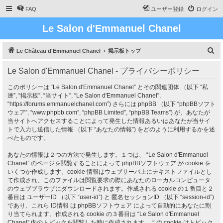
FAQ
ユーザー登録
ログイン
Le Salon d'Emmanuel Chanel
検
Le Château d'Emmanuel Chanel
掲示板トップ
索
Le Salon d'Emmanuel Chanel - プライバシーポリシー
このポリシーは “Le Salon d'Emmanuel Chanel” とその関連団体 （以下 “私
達”, “掲示板”, “当サイト”, “Le Salon d'Emmanuel Chanel”,
“https://forums.emmanuelchanel.com”) さらには phpBB （以下 “phpBBソフト
ウェア”, “www.phpbb.com”, “phpBB Limited”, “phpBB Teams”) が、あなたが
当サイトへアクセスすることによって発生した情報あるいはあなたが当サイ
トで入力し送信した情報 （以下 “あなたの情報”) をどのように利用するかを述
べたものです。
あなたの情報は２つの方法で発生します。１つは、 “Le Salon d'Emmanuel
Chanel” のページを閲覧することによって phpBBソフトウェア が cookie を
いくつか作成します。cookie 情報はウェブサーバ上にテキストファイルとし
て作成され、このファイルは閲覧要求の際にあなたのローカルコンピュータ
のウェブブラウザにダウンロードされます。作成される cookie の１番目と２
番目は ユーザーID （以下 “user-id”) と 匿名セッションID （以下 “session-id”)
であり、これら ID情報 は phpBBソフトウェア によって自動的にあなたに割
り当てられます。作成される cookie の３番目は “Le Salon d'Emmanuel
Chanel” 内のトピックを閲覧した時に作成されます。この cookie はトピック