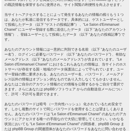
の既読情報を保管するのに使用され、サイト閲覧の利便性を向上させます。
当サイトへアクセスすることによって発生するあなたの情報の残りもう１つ
は、あなたが私達に送信するデータです。具体的には、ゲストユーザーとし
て投稿したデータ （以下 “ゲストの投稿記事”） 、“Le Salon d'Emmanuel
Chanel” にユーザー登録する際に送信したデータ （以下 “あなたのアカウント
情報”） 、登録ユーザーとして投稿したデータ （以下 “あなたの投稿記事”) で
す。
あなたのアカウント情報には一意的に判別できる名前 （以下 “あなたのユーザ
ー名”) 、ログインに必要なパスワード （以下 “あなたのパスワード”) 、有効な
メールアドレス （以下 “あなたのメールアドレス”) が含まれています。 “Le
Salon d'Emmanuel Chanel” におけるこれらあなたの情報は、当サイトのホス
トサーバが存在する国・地域のデータ保護法によって守られています。ユー
ザー登録の際に要求される、あなたのユーザー名、パスワード、メールアド
レス以外の情報はオプション的なものであり入力しなくてもかまいません。
あなたはご自分のアカウント情報のどの情報を公開するかをご自分で選択で
きます。さらにあなたは phpBBソフトウェア からの自動送信メールについ
て、許可・不許可を選択できます。
あなたのパスワードは暗号 （一方向性ハッシュ） 化されているため安全で
す。しかし複数のサイトで同じパスワードを使用することは望ましくありま
せん。あなたのパスワードは “Le Salon d'Emmanuel Chanel” のあなたのアカ
ウントにアクセスする唯一の手段なので大切に管理してください。いかなる
状況においても “Le Salon d'Emmanuel Chanel” の関係者、phpBB Group ま
たは phpBB Group の関連団体があなたのパスワードをあなたに問い合わせる