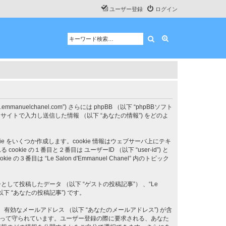
ユーザー登録
ログイン
検索
詳細検索
ums.emmanuelchanel.com”) さらには phpBB （以下 “phpBBソフト
はあなたが当サイトで入力し送信した情報 （以下 “あなたの情報”) をどのよ
ookie をいくつか作成します。cookie 情報はウェブサーバ上にテキ
の１番目と２番目は ユーザーID （以下 “user-id”) と
番目は “Le Salon d'Emmanuel Chanel” 内のトピック
投稿したデータ （以下 “ゲストの投稿記事”） 、“Le
以下 “あなたの投稿記事”) です。
、有効なメールアドレス （以下 “あなたのメールアドレス”) が含
保護法によって守られています。ユーザー登録の際に要求される、あなた