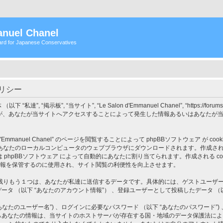
nuel Chanel
rd for Japanese Conservatives
ーポリシー
 “私達”, “掲示板”, “当サイト”, “Le Salon d'Emmanuel Chanel”, “https://for
, “phpBB Teams”) が、あなたが当サイトへアクセスすることによって発生した情報あるい
Emmanuel Chanel” のページを閲覧することによって phpBBソフトウェア が c
ローカルコンピュータのウェブブラウザにダウンロードされます。作成される cookie 
報 は phpBBソフトウェア によって自動的にあなたに割り当てられます。作成される cookie の３
既読情報を保管するのに使用され、サイト閲覧の利便性を向上させます。
もう１つは、あなたが私達に送信するデータです。具体的には、ゲストユーザーとして
に送信したデータ （以下 “あなたのアカウント情報”） 、登録ユーザーとして投稿したデータ （
たのユーザー名”) 、ログインに必要なパスワード （以下 “あなたのパスワード”) 
el” におけるこれらあなたの情報は、当サイトのホストサーバが存在する国・地域のデータ