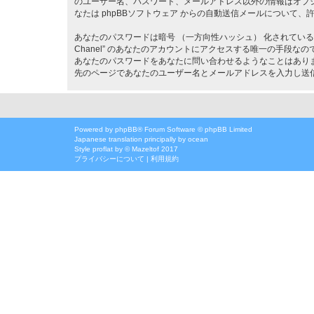
のユーザー名、パスワード、メールアドレス以外の情報はオプ
なたは phpBBソフトウェア からの自動送信メールについて
あなたのパスワードは暗号 （一方向性ハッシュ） 化されているため
Chanel” のあなたのアカウントにアクセスする唯一の手段なので大切に管理
あなたのパスワードをあなたに問い合わせるようなことはありま
先のページであなたのユーザー名とメールアドレスを入力し送信
Powered by
phpBB
® Forum Software © phpBB Limited
Japanese translation principally by ocean
Style
proflat
by ©
Mazeltof
2017
プライバシーについて
|
利用規約