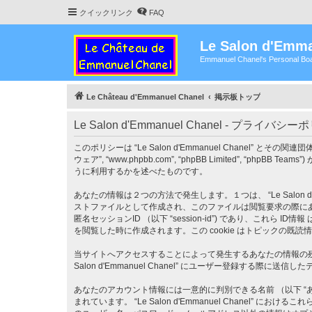
クイックリンク
FAQ
Le Salon d'Emma
Emmanuel Chanel's Personal Boa
Le Château d'Emmanuel Chanel
掲示板トップ
Le Salon d'Emmanuel Chanel - プライバシ
このポリシーは “Le Salon d'Emmanuel Chanel” とその関連団体 （以下
ウェア”, “www.phpbb.com”, “phpBB Limited”
うに利用するかを述べたものです。
あなたの情報は２つの方法で発生します。１つは、 “Le Salon d'
ストファイルとして作成され、このファイルは閲覧要求の際にあなたの
匿名セッションID （以下 “session-id”) であり、これら ID情
を閲覧した時に作成されます。この cookie はトピックの
当サイトへアクセスすることによって発生するあなたの情報の残り
Salon d'Emmanuel Chanel” にユーザー登録する際
あなたのアカウント情報には一意的に判別できる名前 （以下 “あな
まれています。 “Le Salon d'Emmanuel Chan