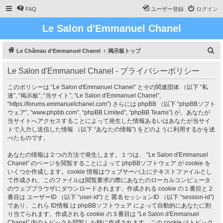
FAQ
ユーザー登録
ログイン
Le Salon d'Emmanuel Chanel
検
Le Château d'Emmanuel Chanel
掲示板トップ
索
Le Salon d'Emmanuel Chanel - プライバシーポリシー
このポリシーは “Le Salon d'Emmanuel Chanel” とその関連団体 （以下 “私
達”, “掲示板”, “当サイト”, “Le Salon d'Emmanuel Chanel”,
“https://forums.emmanuelchanel.com”) さらには phpBB （以下 “phpBBソフト
ウェア”, “www.phpbb.com”, “phpBB Limited”, “phpBB Teams”) が、あなたが
当サイトへアクセスすることによって発生した情報あるいはあなたが当サイ
トで入力し送信した情報 （以下 “あなたの情報”) をどのように利用するかを述
べたものです。
あなたの情報は２つの方法で発生します。１つは、 “Le Salon d'Emmanuel
Chanel” のページを閲覧することによって phpBBソフトウェア が cookie を
いくつか作成します。cookie 情報はウェブサーバ上にテキストファイルとし
て作成され、このファイルは閲覧要求の際にあなたのローカルコンピュータ
のウェブブラウザにダウンロードされます。作成される cookie の１番目と２
番目は ユーザーID （以下 “user-id”) と 匿名セッションID （以下 “session-id”)
であり、これら ID情報 は phpBBソフトウェア によって自動的にあなたに割
り当てられます。作成される cookie の３番目は “Le Salon d'Emmanuel
Chanel” 内のトピックを閲覧した時に作成されます。この cookie はトピック