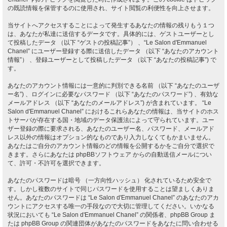
の既読情報を保管するのに使用され、サイト閲覧の利便性を向上させます。
当サイトへアクセスすることによって発生するあなたの情報の残りもう１つ
は、あなたが私達に送信するデータです。具体的には、ゲストユーザーとし
て投稿したデータ （以下 “ゲストの投稿記事”） 、“Le Salon d'Emmanuel
Chanel” にユーザー登録する際に送信したデータ （以下 “あなたのアカウント
情報”） 、登録ユーザーとして投稿したデータ （以下 “あなたの投稿記事”) で
す。
あなたのアカウント情報には一意的に判別できる名前 （以下 “あなたのユーザ
ー名”) 、ログインに必要なパスワード （以下 “あなたのパスワード”) 、有効な
メールアドレス （以下 “あなたのメールアドレス”) が含まれています。 “Le
Salon d'Emmanuel Chanel” におけるこれらあなたの情報は、当サイトのホス
トサーバが存在する国・地域のデータ保護法によって守られています。ユー
ザー登録の際に要求される、あなたのユーザー名、パスワード、メールアド
レス以外の情報はオプション的なものであり入力しなくてもかまいません。
あなたはご自分のアカウント情報のどの情報を公開するかをご自分で選択で
きます。さらにあなたは phpBBソフトウェア からの自動送信メールについ
て、許可・不許可を選択できます。
あなたのパスワードは暗号 （一方向性ハッシュ） 化されているため安全で
す。しかし複数のサイトで同じパスワードを使用することは望ましくありま
せん。あなたのパスワードは “Le Salon d'Emmanuel Chanel” のあなたのアカ
ウントにアクセスする唯一の手段なので大切に管理してください。いかなる
状況においても “Le Salon d'Emmanuel Chanel” の関係者、phpBB Group ま
たは phpBB Group の関連団体があなたのパスワードをあなたに問い合わせる