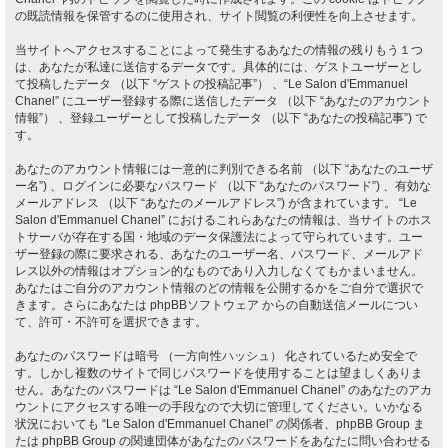
の既読情報を保管するのに使用され、サイト閲覧の利便性を向上させます。
当サイトへアクセスすることによって発生するあなたの情報の残りもう１つ
は、あなたが私達に送信するデータです。具体的には、ゲストユーザーとし
て投稿したデータ （以下 “ゲストの投稿記事”） 、“Le Salon d'Emmanuel
Chanel” にユーザー登録する際に送信したデータ （以下 “あなたのアカウント
情報”） 、登録ユーザーとして投稿したデータ （以下 “あなたの投稿記事”) で
す。
あなたのアカウント情報には一意的に判別できる名前 （以下 “あなたのユーザ
ー名”) 、ログインに必要なパスワード （以下 “あなたのパスワード”) 、有効な
メールアドレス （以下 “あなたのメールアドレス”) が含まれています。 “Le
Salon d'Emmanuel Chanel” におけるこれらあなたの情報は、当サイトのホス
トサーバが存在する国・地域のデータ保護法によって守られています。ユー
ザー登録の際に要求される、あなたのユーザー名、パスワード、メールアド
レス以外の情報はオプション的なものであり入力しなくてもかまいません。
あなたはご自分のアカウント情報のどの情報を公開するかをご自分で選択で
きます。さらにあなたは phpBBソフトウェア からの自動送信メールについ
て、許可・不許可を選択できます。
あなたのパスワードは暗号 （一方向性ハッシュ） 化されているため安全で
す。しかし複数のサイトで同じパスワードを使用することは望ましくありま
せん。あなたのパスワードは “Le Salon d'Emmanuel Chanel” のあなたのアカ
ウントにアクセスする唯一の手段なので大切に管理してください。いかなる
状況においても “Le Salon d'Emmanuel Chanel” の関係者、phpBB Group ま
たは phpBB Group の関連団体があなたのパスワードをあなたに問い合わせる