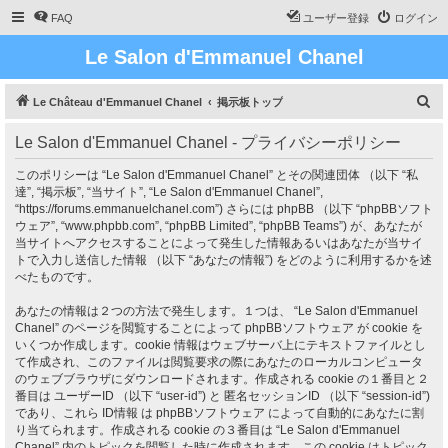
FAQ
ユーザー登録
ログイン
Le Salon d'Emmanuel Chanel
検
Le Château d'Emmanuel Chanel
掲示板トップ
索
Le Salon d'Emmanuel Chanel - プライバシーポリシー
このポリシーは “Le Salon d'Emmanuel Chanel” とその関連団体 （以下 “私
達”, “掲示板”, “当サイト”, “Le Salon d'Emmanuel Chanel”,
“https://forums.emmanuelchanel.com”) さらには phpBB （以下 “phpBBソフト
ウェア”, “www.phpbb.com”, “phpBB Limited”, “phpBB Teams”) が、あなたが
当サイトへアクセスすることによって発生した情報あるいはあなたが当サイ
トで入力し送信した情報 （以下 “あなたの情報”) をどのように利用するかを述
べたものです。
あなたの情報は２つの方法で発生します。１つは、 “Le Salon d'Emmanuel
Chanel” のページを閲覧することによって phpBBソフトウェア が cookie を
いくつか作成します。cookie 情報はウェブサーバ上にテキストファイルとし
て作成され、このファイルは閲覧要求の際にあなたのローカルコンピュータ
のウェブブラウザにダウンロードされます。作成される cookie の１番目と２
番目は ユーザーID （以下 “user-id”) と 匿名セッションID （以下 “session-id”)
であり、これら ID情報 は phpBBソフトウェア によって自動的にあなたに割
り当てられます。作成される cookie の３番目は “Le Salon d'Emmanuel
Chanel” 内のトピックを閲覧した時に作成されます。この cookie はトピック