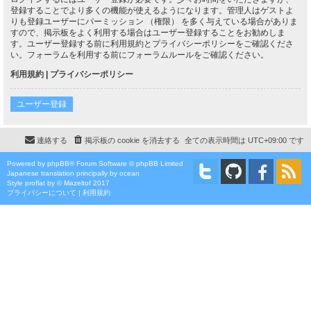
登録することでより多くの機能が使えるようになります。管理人はゲストよ
りも登録ユーザーにパーミッション （権限） を多く与えている場合がありま
すので、掲示板をよく利用する場合はユーザー登録することをお勧めしま
す。ユーザー登録する前に利用規約とプライバシーポリシーをご確認くださ
い。フォーラムを利用する前にフォーラムルールをご確認ください。
利用規約
|
プライバシーポリシー
ユーザー登録
連絡する
掲示板の cookie を消去する
全ての表示時間は
UTC+09:00
です
Powered by
phpBB
® Forum Software © phpBB Limited
Japanese translation principally by ocean
Style
proflat
by ©
Mazeltof
2017
プライバシーについて
|
利用規約