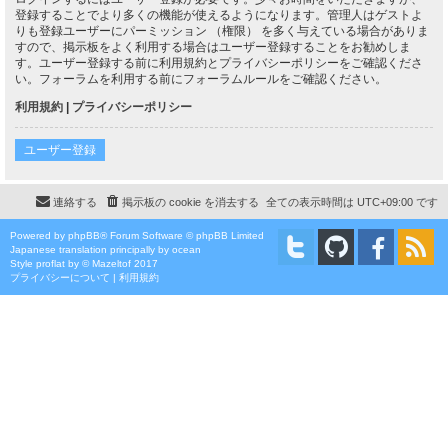
登録することでより多くの機能が使えるようになります。管理人はゲストよ
りも登録ユーザーにパーミッション （権限） を多く与えている場合がありま
すので、掲示板をよく利用する場合はユーザー登録することをお勧めしま
す。ユーザー登録する前に利用規約とプライバシーポリシーをご確認くださ
い。フォーラムを利用する前にフォーラムルールをご確認ください。
利用規約
|
プライバシーポリシー
ユーザー登録
連絡する
掲示板の cookie を消去する
全ての表示時間は
UTC+09:00
です
Powered by
phpBB
® Forum Software © phpBB Limited
Japanese translation principally by ocean
Style
proflat
by ©
Mazeltof
2017
プライバシーについて
|
利用規約