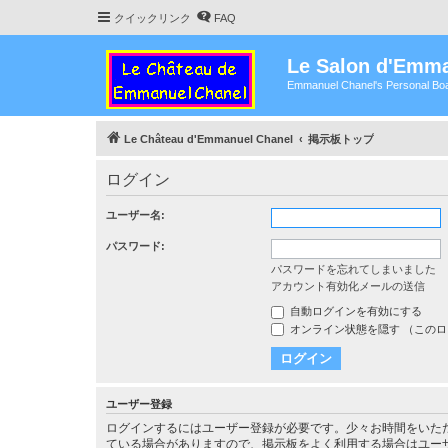
クイックリンク
FAQ
Le Salon d'Emma
Emmanuel Chanel's Personal Boa
Le Château d'Emmanuel Chanel
掲示板トップ
ログイン
ユーザー名:
パスワード:
パスワードを忘れてしまいました
アカウント有効化メールの送信
自動ログインを有効にする
オンライン状態を隠す （この
ユーザー登録
ログインするにはユーザー登録が必要です。少々お時間をいた
ている場合がありますので、掲示板をよく利用する場合はユー