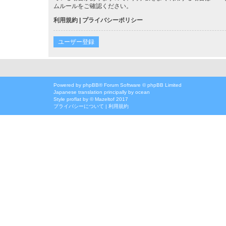
ムルールをご確認ください。
利用規約
|
プライバシーポリシー
ユーザー登録
Powered by
phpBB
® Forum Software © phpBB Limited
Japanese translation principally by ocean
Style
proflat
by ©
Mazeltof
2017
プライバシーについて
|
利用規約