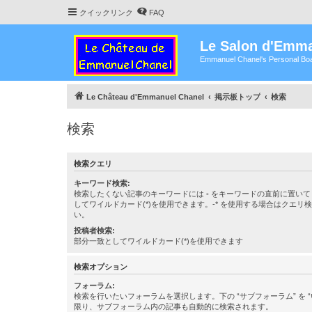
クイックリンク
FAQ
Le Salon d'Emma
Emmanuel Chanel's Personal Boa
Le Château d'Emmanuel Chanel
掲示板トップ
検索
検索
検索クエリ
キーワード検索:
検索したくない記事のキーワードには
-
をキーワードの直前に置いて
してワイルドカード(*)を使用できます。-* を使用する場合はクエリ
い。
投稿者検索:
部分一致としてワイルドカード(*)を使用できます
検索オプション
フォーラム:
検索を行いたいフォーラムを選択します。下の “サブフォーラム” を “
限り、サブフォーラム内の記事も自動的に検索されます。