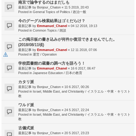
南京で論争するのはまだしも
最新記事 by
Bonjour_Chaton
«
11 5 2019, 20:43
Posted in
General Topics of Politics / 政治一般
今のグーグル検索結果はゴミだらけ？
最新記事 by
Emmanuel_Chanel
«
04 12 2018, 19:13
Posted in
Common Topics / 雑談
この掲示板の書き込みが何件か復活できませんでした。
(2018/08/11頃)
最新記事 by
Emmanuel_Chanel
«
12 11 2018, 07:06
Posted in
運営 / Operation
学校図書館の蔵書の調べ方を語ろう！
最新記事 by
Emmanuel_Chanel
«
16 6 2017, 06:47
Posted in
Japanese Education / 日本の教育
カタリ派
最新記事 by
Bonjour_Chaton
«
10 6 2017, 00:26
Posted in
Israel, Middle East, and Christianity / イスラエル・中東・キリスト
教
ワルド派
最新記事 by
Bonjour_Chaton
«
24 5 2017, 22:24
Posted in
Israel, Middle East, and Christianity / イスラエル・中東・キリスト
教
古儀式派
最新記事 by
Bonjour_Chaton
«
20 5 2017, 23:23