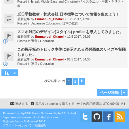
Posted in
Israel, Middle East, and Christianity / イスラエル・中東・キリスト
教
反日学校教材・株式会社 日本標準について情報を集めよう！
最新記事 by
Emmanuel_Chanel
«
13 5 2017, 12:08
Posted in
Japanese Education / 日本の教育
スマホ対応のデザイン(スタイル) proflat を導入してみました。
最新記事 by
Emmanuel_Chanel
«
12 5 2017, 05:07
Posted in
運営 / Operation
この掲示板のトピック本体に表示される添付画像のサイズを制限
しました。
最新記事 by
Emmanuel_Chanel
«
01 5 2017, 04:30
Posted in
運営 / Operation
1
2
次へ
検索結果 28 件
ページ移動
連絡する
掲示板の cookie を消去する
全ての表示時間は
UTC+09:00
です
Powered by
phpBB
® Forum Software © phpBB Limited
Japanese translation principally by ocean
Style
proflat
by ©
Mazeltof
2017
プライバシーについて
|
利用規約