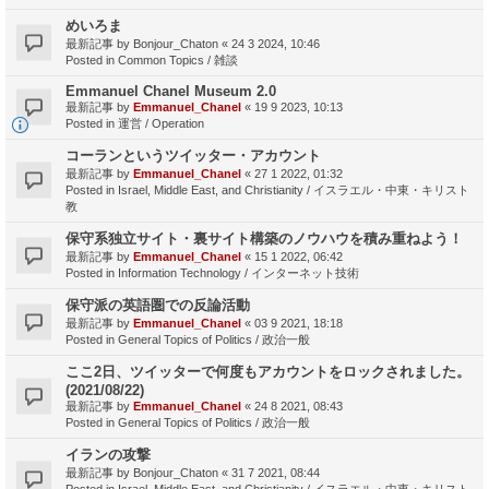
めいろま
最新記事 by
Bonjour_Chaton
«
24 3 2024, 10:46
Posted in
Common Topics / 雑談
Emmanuel Chanel Museum 2.0
最新記事 by
Emmanuel_Chanel
«
19 9 2023, 10:13
Posted in
運営 / Operation
コーランというツイッター・アカウント
最新記事 by
Emmanuel_Chanel
«
27 1 2022, 01:32
Posted in
Israel, Middle East, and Christianity / イスラエル・中東・キリスト
教
保守系独立サイト・裏サイト構築のノウハウを積み重ねよう！
最新記事 by
Emmanuel_Chanel
«
15 1 2022, 06:42
Posted in
Information Technology / インターネット技術
保守派の英語圏での反論活動
最新記事 by
Emmanuel_Chanel
«
03 9 2021, 18:18
Posted in
General Topics of Politics / 政治一般
ここ2日、ツイッターで何度もアカウントをロックされました。
(2021/08/22)
最新記事 by
Emmanuel_Chanel
«
24 8 2021, 08:43
Posted in
General Topics of Politics / 政治一般
イランの攻撃
最新記事 by
Bonjour_Chaton
«
31 7 2021, 08:44
Posted in
Israel, Middle East, and Christianity / イスラエル・中東・キリスト