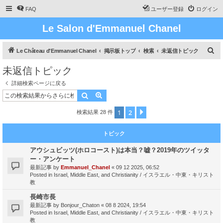
FAQ
ユーザー登録
ログイン
Le Salon d'Emmanuel Chanel
検
Le Château d'Emmanuel Chanel
掲示板トップ
検索
未返信トピック
索
未返信トピック
詳細検索ページに戻る
検索
詳細検索
1
2
次へ
検索結果 28 件
トピック
アウシュビッツ(ホロコースト)は本当？嘘？2019年のツイッタ
ー・アンケート
最新記事 by
Emmanuel_Chanel
«
09 12 2025, 06:52
Posted in
Israel, Middle East, and Christianity / イスラエル・中東・キリスト
教
長崎市長
最新記事 by
Bonjour_Chaton
«
08 8 2024, 19:54
Posted in
Israel, Middle East, and Christianity / イスラエル・中東・キリスト
教