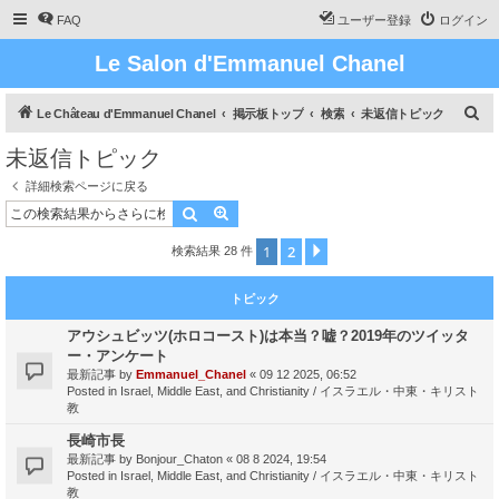
FAQ
ユーザー登録
ログイン
Le Salon d'Emmanuel Chanel
検
Le Château d'Emmanuel Chanel
掲示板トップ
検索
未返信トピック
索
未返信トピック
詳細検索ページに戻る
検索
詳細検索
1
2
次へ
検索結果 28 件
トピック
アウシュビッツ(ホロコースト)は本当？嘘？2019年のツイッタ
ー・アンケート
最新記事 by
Emmanuel_Chanel
«
09 12 2025, 06:52
Posted in
Israel, Middle East, and Christianity / イスラエル・中東・キリスト
教
長崎市長
最新記事 by
Bonjour_Chaton
«
08 8 2024, 19:54
Posted in
Israel, Middle East, and Christianity / イスラエル・中東・キリスト
教