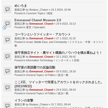
めいろま
最新記事 by
Bonjour_Chaton
«
24 3 2024, 10:46
Posted in
Common Topics / 雑談
Emmanuel Chanel Museum 2.0
最新記事 by
Emmanuel_Chanel
«
19 9 2023, 10:13
Posted in
運営 / Operation
コーランというツイッター・アカウント
最新記事 by
Emmanuel_Chanel
«
27 1 2022, 01:32
Posted in
Israel, Middle East, and Christianity / イスラエル・中東・キリスト
教
保守系独立サイト・裏サイト構築のノウハウを積み重ねよう！
最新記事 by
Emmanuel_Chanel
«
15 1 2022, 06:42
Posted in
Information Technology / インターネット技術
保守派の英語圏での反論活動
最新記事 by
Emmanuel_Chanel
«
03 9 2021, 18:18
Posted in
General Topics of Politics / 政治一般
ここ2日、ツイッターで何度もアカウントをロックされました。
(2021/08/22)
最新記事 by
Emmanuel_Chanel
«
24 8 2021, 08:43
Posted in
General Topics of Politics / 政治一般
イランの攻撃
最新記事 by
Bonjour_Chaton
«
31 7 2021, 08:44
Posted in
Israel, Middle East, and Christianity / イスラエル・中東・キリスト