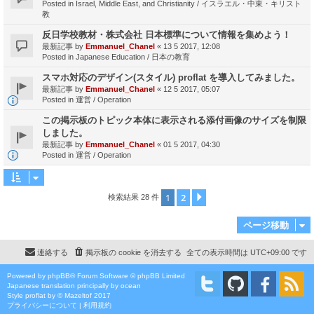
Posted in
Israel, Middle East, and Christianity / イスラエル・中東・キリスト
教
反日学校教材・株式会社 日本標準について情報を集めよう！
最新記事 by
Emmanuel_Chanel
«
13 5 2017, 12:08
Posted in
Japanese Education / 日本の教育
スマホ対応のデザイン(スタイル) proflat を導入してみました。
最新記事 by
Emmanuel_Chanel
«
12 5 2017, 05:07
Posted in
運営 / Operation
この掲示板のトピック本体に表示される添付画像のサイズを制限
しました。
最新記事 by
Emmanuel_Chanel
«
01 5 2017, 04:30
Posted in
運営 / Operation
1
2
次へ
検索結果 28 件
ページ移動
連絡する
掲示板の cookie を消去する
全ての表示時間は
UTC+09:00
です
Powered by
phpBB
® Forum Software © phpBB Limited
Japanese translation principally by ocean
Style
proflat
by ©
Mazeltof
2017
プライバシーについて
|
利用規約