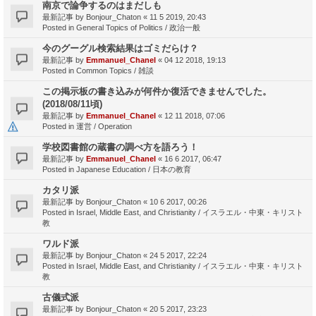
南京で論争するのはまだしも
最新記事 by
Bonjour_Chaton
«
11 5 2019, 20:43
Posted in
General Topics of Politics / 政治一般
今のグーグル検索結果はゴミだらけ？
最新記事 by
Emmanuel_Chanel
«
04 12 2018, 19:13
Posted in
Common Topics / 雑談
この掲示板の書き込みが何件か復活できませんでした。
(2018/08/11頃)
最新記事 by
Emmanuel_Chanel
«
12 11 2018, 07:06
Posted in
運営 / Operation
学校図書館の蔵書の調べ方を語ろう！
最新記事 by
Emmanuel_Chanel
«
16 6 2017, 06:47
Posted in
Japanese Education / 日本の教育
カタリ派
最新記事 by
Bonjour_Chaton
«
10 6 2017, 00:26
Posted in
Israel, Middle East, and Christianity / イスラエル・中東・キリスト
教
ワルド派
最新記事 by
Bonjour_Chaton
«
24 5 2017, 22:24
Posted in
Israel, Middle East, and Christianity / イスラエル・中東・キリスト
教
古儀式派
最新記事 by
Bonjour_Chaton
«
20 5 2017, 23:23