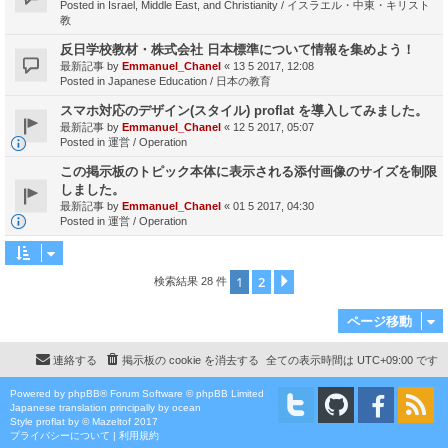
Posted in
Israel, Middle East, and Christianity / イスラエル・中東・キリスト
教
反日学校教材・株式会社 日本標準について情報を集めよう！
最新記事 by
Emmanuel_Chanel
«
13 5 2017, 12:08
Posted in
Japanese Education / 日本の教育
スマホ対応のデザイン(スタイル) proflat を導入してみました。
最新記事 by
Emmanuel_Chanel
«
12 5 2017, 05:07
Posted in
運営 / Operation
この掲示板のトピック本体に表示される添付画像のサイズを制限
しました。
最新記事 by
Emmanuel_Chanel
«
01 5 2017, 04:30
Posted in
運営 / Operation
1
2
次へ
検索結果 28 件
ページ移動
連絡する
掲示板の cookie を消去する
全ての表示時間は
UTC+09:00
です
Powered by
phpBB
® Forum Software © phpBB Limited
Japanese translation principally by ocean
Style
proflat
by ©
Mazeltof
2017
プライバシーについて
|
利用規約