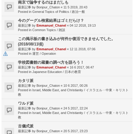
南京で論争するのはまだしも
最新記事 by
Bonjour_Chaton
«
11 5 2019, 20:43
Posted in
General Topics of Politics / 政治一般
今のグーグル検索結果はゴミだらけ？
最新記事 by
Emmanuel_Chanel
«
04 12 2018, 19:13
Posted in
Common Topics / 雑談
この掲示板の書き込みが何件か復活できませんでした。
(2018/08/11頃)
最新記事 by
Emmanuel_Chanel
«
12 11 2018, 07:06
Posted in
運営 / Operation
学校図書館の蔵書の調べ方を語ろう！
最新記事 by
Emmanuel_Chanel
«
16 6 2017, 06:47
Posted in
Japanese Education / 日本の教育
カタリ派
最新記事 by
Bonjour_Chaton
«
10 6 2017, 00:26
Posted in
Israel, Middle East, and Christianity / イスラエル・中東・キリスト
教
ワルド派
最新記事 by
Bonjour_Chaton
«
24 5 2017, 22:24
Posted in
Israel, Middle East, and Christianity / イスラエル・中東・キリスト
教
古儀式派
最新記事 by
Bonjour_Chaton
«
20 5 2017, 23:23