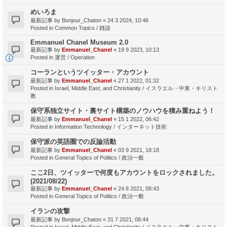
めいろま
最新記事 by
Bonjour_Chaton
«
24 3 2024, 10:46
Posted in
Common Topics / 雑談
Emmanuel Chanel Museum 2.0
最新記事 by
Emmanuel_Chanel
«
19 9 2023, 10:13
Posted in
運営 / Operation
コーランというツイッター・アカウント
最新記事 by
Emmanuel_Chanel
«
27 1 2022, 01:32
Posted in
Israel, Middle East, and Christianity / イスラエル・中東・キリスト
教
保守系独立サイト・裏サイト構築のノウハウを積み重ねよう！
最新記事 by
Emmanuel_Chanel
«
15 1 2022, 06:42
Posted in
Information Technology / インターネット技術
保守派の英語圏での反論活動
最新記事 by
Emmanuel_Chanel
«
03 9 2021, 18:18
Posted in
General Topics of Politics / 政治一般
ここ2日、ツイッターで何度もアカウントをロックされました。
(2021/08/22)
最新記事 by
Emmanuel_Chanel
«
24 8 2021, 08:43
Posted in
General Topics of Politics / 政治一般
イランの攻撃
最新記事 by
Bonjour_Chaton
«
31 7 2021, 08:44
Posted in
Israel, Middle East, and Christianity / イスラエル・中東・キリスト