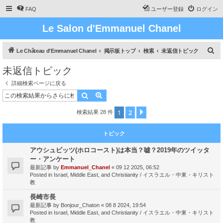
FAQ
ユーザー登録
ログイン
Le Salon d'Emmanuel Chanel
検
Le Château d'Emmanuel Chanel
掲示板トップ
検索
未返信トピック
索
未返信トピック
詳細検索ページに戻る
検索
詳細検索
1
2
次へ
検索結果 28 件
トピック
アウシュビッツ(ホロコースト)は本当？嘘？2019年のツイッタ
ー・アンケート
最新記事 by
Emmanuel_Chanel
«
09 12 2025, 06:52
Posted in
Israel, Middle East, and Christianity / イスラエル・中東・キリスト
教
長崎市長
最新記事 by
Bonjour_Chaton
«
08 8 2024, 19:54
Posted in
Israel, Middle East, and Christianity / イスラエル・中東・キリスト
教