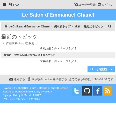
FAQ
ユーザー登録
ログイン
Le Salon d'Emmanuel Chanel
検
Le Château d'Emmanuel Chanel
掲示板トップ
検索
最近のトピック
索
最近のトピック
詳細検索ページに戻る
検索結果 0 件 • ページ
1
／
1
検索に一致する記事が見つかりませんでした
検索結果 0 件 • ページ
1
／
1
ページ移動
連絡する
掲示板の cookie を消去する
全ての表示時間は
UTC+09:00
です
Powered by
phpBB
® Forum Software © phpBB Limited
Japanese translation principally by ocean
Style
proflat
by ©
Mazeltof
2017
プライバシーについて
|
利用規約