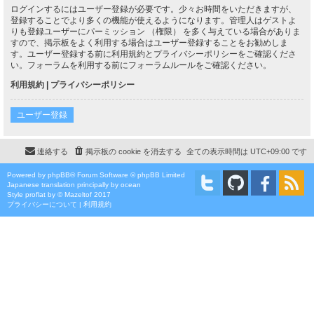
ログインするにはユーザー登録が必要です。少々お時間をいただきますが、
登録することでより多くの機能が使えるようになります。管理人はゲストよ
りも登録ユーザーにパーミッション （権限） を多く与えている場合がありま
すので、掲示板をよく利用する場合はユーザー登録することをお勧めしま
す。ユーザー登録する前に利用規約とプライバシーポリシーをご確認くださ
い。フォーラムを利用する前にフォーラムルールをご確認ください。
利用規約
|
プライバシーポリシー
ユーザー登録
連絡する
掲示板の cookie を消去する
全ての表示時間は
UTC+09:00
です
Powered by
phpBB
® Forum Software © phpBB Limited
Japanese translation principally by ocean
Style
proflat
by ©
Mazeltof
2017
プライバシーについて
|
利用規約