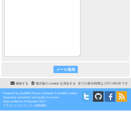
連絡する
掲示板の cookie を消去する
全ての表示時間は
UTC+09:00
です
Powered by
phpBB
® Forum Software © phpBB Limited
Japanese translation principally by ocean
Style
proflat
by ©
Mazeltof
2017
プライバシーについて
|
利用規約