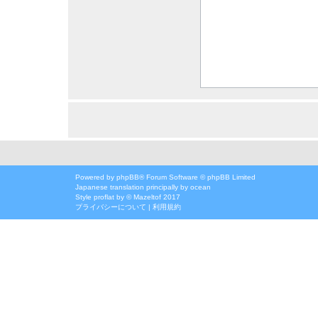
Powered by
phpBB
® Forum Software © phpBB Limited
Japanese translation principally by ocean
Style
proflat
by ©
Mazeltof
2017
プライバシーについて
|
利用規約