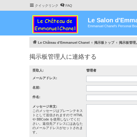
クイックリンク
FAQ
Le Salon d'Emma
Emmanuel Chanel's Personal Boa
Le Château d'Emmanuel Chanel
掲示板トップ
掲示板管理
掲示板管理人に連絡する
受取人:
管理者
メールアドレス:
名前:
件名:
メッセージ本文:
このメッセージはプレーンテキス
トとして送信されますので HTML
や BBCode を使用しないでくだ
さい。返信先アドレスにはあなた
のメールアドレスがセットされま
す。