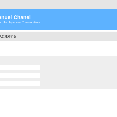
nuel Chanel
rd for Japanese Conservatives
人に連絡する