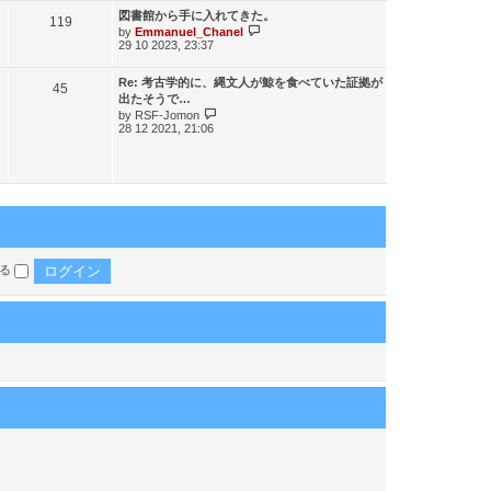
最
図書館から手に入れてきた。
記
119
新
最
by
Emmanuel_Chanel
29 10 2023, 23:37
記
新
事
事
記
事
最
Re: 考古学的に、縄文人が鯨を食べていた証拠が
記
45
新
出たそうで…
記
最
事
by
RSF-Jomon
28 12 2021, 21:06
事
新
記
事
する