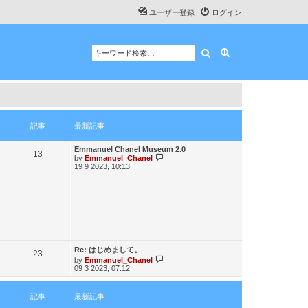
ユーザー登録
ログイン
検索
詳細検索
記事
最新記事
最
Emmanuel Chanel Museum 2.0
記
13
最
by
Emmanuel_Chanel
新
19 9 2023, 10:13
新
記
事
記
事
事
最
Re: はじめまして。
記
23
新
最
by
Emmanuel_Chanel
09 3 2023, 07:12
記
新
事
事
記
事
記事
最新記事