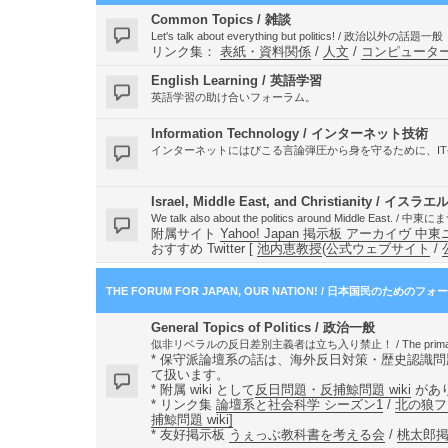
Common Topics / 雑談
Let's talk about everything but politics! / 政治以外の話題一般
リンク集：
表紙・資料関係
/
人文
/
コンピュータ
English Learning / 英語学習
英語学習の助け合いフォーラム。
Information Technology / インターネット技術
インターネットにはびこる言論弾圧から身を守るために、I
Israel, Middle East, and Christianity 
We talk also about the politics around Middle Ea
附属サイト
Yahoo! Japan 掲示板 アーカイヴ 
おすすめ Twitter [
池内恵教授
(
公式ウェブサイト
/
THE FORUM FOR JAPAN, OUR NATION! / 日本国民のためのフォ
General Topics of Politics / 政治一般
似非リベラルの反日差別主義者は立ち入り禁止！ / The primary lan
* 保守派論壇系の話は、海外反日対策・歴史認識
て扱います。
* 附属 wiki として
反日問題・反捕鯨問題 wiki
があ
* リンク集
論壇系と社会科学 シーズン1
/
北の狼フ
捕鯨問題 wiki]
* 友好掲示板
うぇっぶ教科書を考える会
/
桃太郎