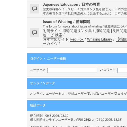
Japanese Education / 日本の教育
歴史教科書ヘイトスピーチ対策リンク集
を踏まえ、日本の教
本の教育を見下す反日馬鹿外人に反論するために、日本の教
Issue of Whaling / 捕鯨問題
The forum for topics about issue of whaling / 捕
附属サイト
捕鯨問題リンク集
/
捕鯨問題 [反日問題・
連トピ 検索
/
おすすめサイト
Red Fox
/
Whaling Library
/
【捕鯨
ーカイヴ
/
ログイン
•
ユーザー登録
ユーザー名:
パスワード:
オンラインデータ
オンラインユーザー
6
人 :: 登録ユーザー[1], お忍びユーザー[0] a
統計データ
現在時刻 - 09 8 2026, 03:10
最大同時オンラインユーザー数の記録
2662
人 (04 10 2025, 13:33)