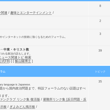
ト
8
ピ
ー関連
/
趣味とエンターテインメント
/
ッ
ト
2
ク
ピ
ッ
ト
3
Tやインターネットの技術に強くなるためのフォーラム。
ク
ピ
ッ
/ イスラエル・中東・キリスト教
ト
39
ク
st. / 中東にまつわる政治の話もします。
ピ
中東ニュース関連トピ 検索
公式FB
) ] [
飯山陽博士
]
ッ
ク
ーラム
トピック
ト
35
guage is Japanese.
ピ
問題から国内政治問題まで、特設フォーラムのない話題はすべ
ッ
ります。
ァンクラブ リンク集 復活版
/
避難所リンク集 [反日問題・反
ク
掲示板
/
ぎよみどん掲示板
/