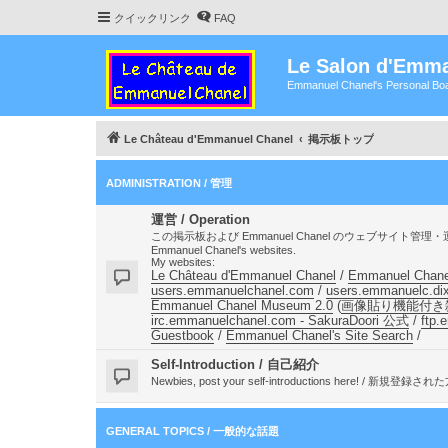
クイックリンク
FAQ
Le Salon d'Emma
Emmanuel Chanel's Personal Boa
Le Château d'Emmanuel Chanel
掲示板トップ
ADMINISTRATION / 管理
運営 / Operation
この掲示板および Emmanuel Chanel のウェブサイト管理・運営に関する話題 
Emmanuel Chanel's websites.
My websites:
Le Château d'Emmanuel Chanel
/
Emmanuel Chan
users.emmanuelchanel.com
/
users.emmanuelc.dix
Emmanuel Chanel Museum 2.0
(
画像貼り機能付き
irc.emmanuelchanel.com - SakuraDoori 公式
/
ftp.
Guestbook
/
Emmanuel Chanel's Site Search
/
Self-Introduction / 自己紹介
Newbies, post your self-introductions he
GENERAL TOPICS / 一般的な話題