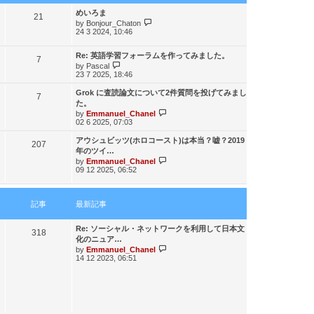
最
めいろま
記
21
新
最
by
Bonjour_Chaton
24 3 2024, 10:46
記
新
事
事
記
事
最
Re: 英語学習フォーラムを作ってみました。
記
7
新
最
by
Pascal
23 7 2025, 18:46
記
新
事
事
記
最
Grok に査読論文について2件質問を投げてみまし
記
7
事
新
た。
記
最
事
by
Emmanuel_Chanel
02 6 2025, 07:03
事
新
記
最
アウシュビッツ(ホロコースト)は本当？嘘？2019
記
207
事
新
年のツイ…
記
最
事
by
Emmanuel_Chanel
09 12 2025, 06:52
事
新
記
事
記事
最新記事
最
Re: ソーシャル・ネットワークを利用して日本文
記
318
新
化のニュア…
記
最
事
by
Emmanuel_Chanel
14 12 2023, 06:51
事
新
記
事