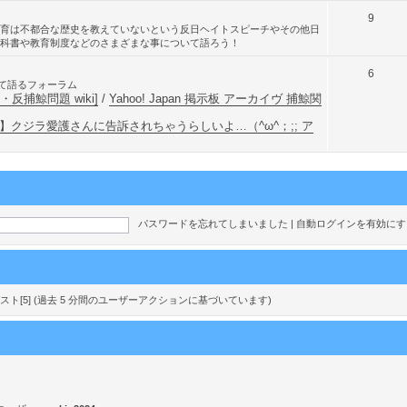
ト
9
育は不都合な歴史を教えていないという反日ヘイトスピーチやその他日
ピ
科書や教育制度などのさまざまな事について語ろう！
ッ
ト
6
鯨問題について語るフォーラム
ク
ピ
反捕鯨問題 wiki]
/
Yahoo! Japan 掲示板 アーカイヴ 捕鯨関
ッ
】クジラ愛護さんに告訴されちゃうらしいよ…（^ω^；;; ア
ク
パスワードを忘れてしまいました
|
自動ログインを有効に
nd ゲスト[5] (過去 5 分間のユーザーアクションに基づいています)