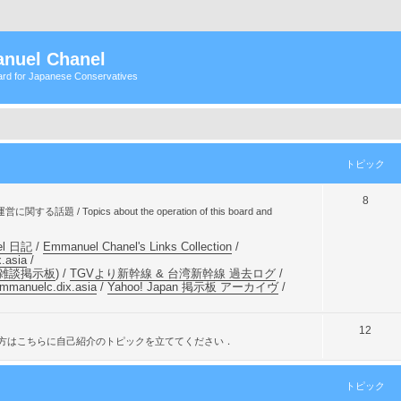
nuel Chanel
rd for Japanese Conservatives
トピック
ト
8
/ Topics about the operation of this board and
ピ
el 日記
/
Emmanuel Chanel's Links Collection
/
ッ
.asia
/
ク
雑談掲示板
) /
TGVより新幹線 & 台湾新幹線 過去ログ
/
emmanuelc.dix.asia
/
Yahoo! Japan 掲示板 アーカイヴ
/
ト
12
re! / 新規登録された方はこちらに自己紹介のトピックを立ててください．
ピ
ッ
トピック
ク