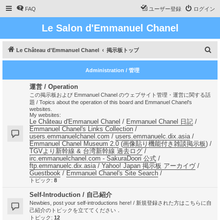
FAQ
ユーザー登録
ログイン
Le Salon d'Emmanuel Chanel
検
Le Château d'Emmanuel Chanel
掲示板トップ
索
Administration / 管理
運営 / Operation
この掲示板および Emmanuel Chanel のウェブサイト管理・運営に関する話
題 / Topics about the operation of this board and Emmanuel Chanel's
websites.
My websites:
Le Château d'Emmanuel Chanel
/
Emmanuel Chanel 日記
/
Emmanuel Chanel's Links Collection
/
users.emmanuelchanel.com
/
users.emmanuelc.dix.asia
/
Emmanuel Chanel Museum 2.0
(
画像貼り機能付き雑談掲示板
) /
TGVより新幹線 & 台湾新幹線 過去ログ
/
irc.emmanuelchanel.com - SakuraDoori 公式
/
ftp.emmanuelc.dix.asia
/
Yahoo! Japan 掲示板 アーカイヴ
/
Guestbook
/
Emmanuel Chanel's Site Search
/
トピック:
8
Self-Introduction / 自己紹介
Newbies, post your self-introductions here! / 新規登録された方はこちらに自
己紹介のトピックを立ててください．
トピック:
12