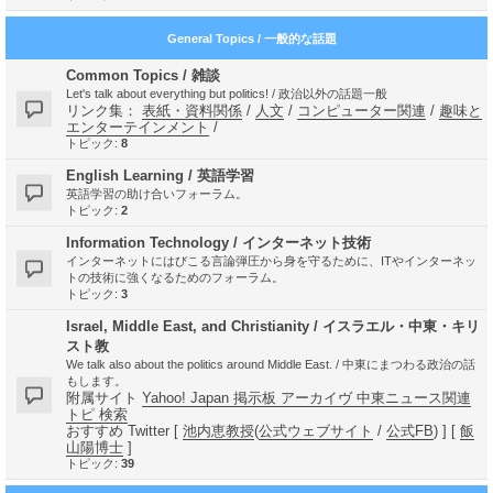
General Topics / 一般的な話題
Common Topics / 雑談
Let's talk about everything but politics! / 政治以外の話題一般
リンク集：
表紙・資料関係
/
人文
/
コンピューター関連
/
趣味と
エンターテインメント
/
トピック:
8
English Learning / 英語学習
英語学習の助け合いフォーラム。
トピック:
2
Information Technology / インターネット技術
インターネットにはびこる言論弾圧から身を守るために、ITやインターネッ
トの技術に強くなるためのフォーラム。
トピック:
3
Israel, Middle East, and Christianity / イスラエル・中東・キリ
スト教
We talk also about the politics around Middle East. / 中東にまつわる政治の話
もします。
附属サイト
Yahoo! Japan 掲示板 アーカイヴ 中東ニュース関連
トピ 検索
おすすめ Twitter [
池内恵教授
(
公式ウェブサイト
/
公式FB
) ] [
飯
山陽博士
]
トピック:
39