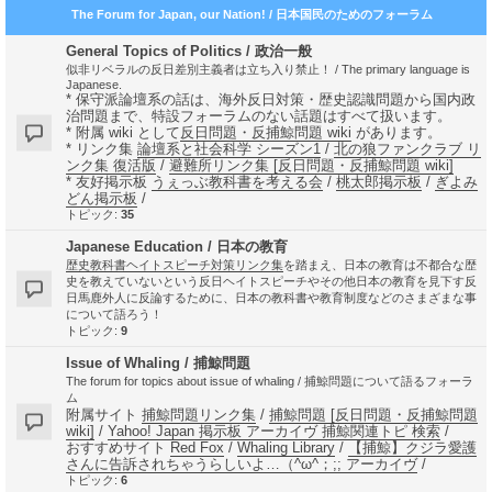
The Forum for Japan, our Nation! / 日本国民のためのフォーラム
General Topics of Politics / 政治一般
似非リベラルの反日差別主義者は立ち入り禁止！ / The primary language is
Japanese.
* 保守派論壇系の話は、海外反日対策・歴史認識問題から国内政
治問題まで、特設フォーラムのない話題はすべて扱います。
* 附属 wiki として
反日問題・反捕鯨問題 wiki
があります。
* リンク集
論壇系と社会科学 シーズン1
/
北の狼ファンクラブ リ
ンク集 復活版
/
避難所リンク集 [反日問題・反捕鯨問題 wiki]
* 友好掲示板
うぇっぶ教科書を考える会
/
桃太郎掲示板
/
ぎよみ
どん掲示板
/
トピック:
35
Japanese Education / 日本の教育
歴史教科書ヘイトスピーチ対策リンク集
を踏まえ、日本の教育は不都合な歴
史を教えていないという反日ヘイトスピーチやその他日本の教育を見下す反
日馬鹿外人に反論するために、日本の教科書や教育制度などのさまざまな事
について語ろう！
トピック:
9
Issue of Whaling / 捕鯨問題
The forum for topics about issue of whaling / 捕鯨問題について語るフォーラ
ム
附属サイト
捕鯨問題リンク集
/
捕鯨問題 [反日問題・反捕鯨問題
wiki]
/
Yahoo! Japan 掲示板 アーカイヴ 捕鯨関連トピ 検索
/
おすすめサイト
Red Fox
/
Whaling Library
/
【捕鯨】クジラ愛護
さんに告訴されちゃうらしいよ…（^ω^；;; アーカイヴ
/
トピック:
6