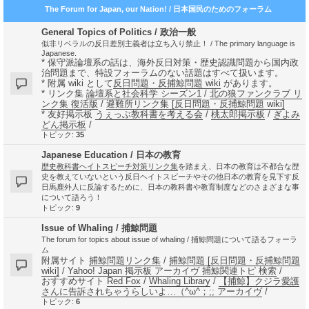
The Forum for Japan, our Nation! / 日本国民のためのフォーラム
General Topics of Politics / 政治一般
似非リベラルの反日差別主義者は立ち入り禁止！ / The primary language is
Japanese.
* 保守派論壇系の話は、海外反日対策・歴史認識問題から国内政
治問題まで、特設フォーラムのない話題はすべて扱います。
* 附属 wiki として
反日問題・反捕鯨問題 wiki
があります。
* リンク集
論壇系と社会科学 シーズン1
/
北の狼ファンクラブ リ
ンク集 復活版
/
避難所リンク集 [反日問題・反捕鯨問題 wiki]
* 友好掲示板
うぇっぶ教科書を考える会
/
桃太郎掲示板
/
ぎよみ
どん掲示板
/
トピック:
35
Japanese Education / 日本の教育
歴史教科書ヘイトスピーチ対策リンク集
を踏まえ、日本の教育は不都合な歴
史を教えていないという反日ヘイトスピーチやその他日本の教育を見下す反
日馬鹿外人に反論するために、日本の教科書や教育制度などのさまざまな事
について語ろう！
トピック:
9
Issue of Whaling / 捕鯨問題
The forum for topics about issue of whaling / 捕鯨問題について語るフォーラ
ム
附属サイト
捕鯨問題リンク集
/
捕鯨問題 [反日問題・反捕鯨問題
wiki]
/
Yahoo! Japan 掲示板 アーカイヴ 捕鯨関連トピ 検索
/
おすすめサイト
Red Fox
/
Whaling Library
/
【捕鯨】クジラ愛護
さんに告訴されちゃうらしいよ…（^ω^；;; アーカイヴ
/
トピック:
6