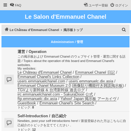
FAQ
ユーザー登録
ログイン
Le Salon d'Emmanuel Chanel
検
Le Château d'Emmanuel Chanel
掲示板トップ
索
Administration / 管理
運営 / Operation
この掲示板および Emmanuel Chanel のウェブサイト管理・運営に関する話
題 / Topics about the operation of this board and Emmanuel Chanel's
websites.
My websites:
Le Château d'Emmanuel Chanel
/
Emmanuel Chanel 日記
/
Emmanuel Chanel's Links Collection
/
users.emmanuelchanel.com
/
users.emmanuelc.dix.asia
/
Emmanuel Chanel Museum 2.0
(
画像貼り機能付き雑談掲示板
) /
TGVより新幹線 & 台湾新幹線 過去ログ
/
irc.emmanuelchanel.com - SakuraDoori 公式
/
ftp.emmanuelc.dix.asia
/
Yahoo! Japan 掲示板 アーカイヴ
/
Guestbook
/
Emmanuel Chanel's Site Search
/
トピック:
8
Self-Introduction / 自己紹介
Newbies, post your self-introductions here! / 新規登録された方はこちらに自
己紹介のトピックを立ててください．
トピック:
12