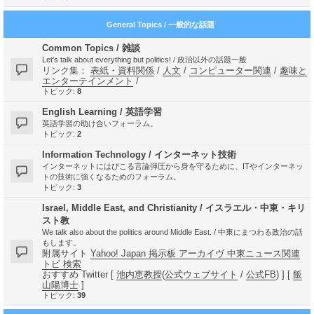
General Topics / 一般的な話題
Common Topics / 雑談
Let's talk about everything but politics! / 政治以外の話題一般
リンク集：
表紙・資料関係
/
人文
/
コンピューター関連
/
趣味と
エンターテインメント
/
トピック:
8
English Learning / 英語学習
英語学習の助け合いフォーラム。
トピック:
2
Information Technology / インターネット技術
インターネットにはびこる言論弾圧から身を守るために、ITやインターネッ
トの技術に強くなるためのフォーラム。
トピック:
3
Israel, Middle East, and Christianity / イスラエル・中東・キリ
スト教
We talk also about the politics around Middle East. / 中東にまつわる政治の話
もします。
附属サイト
Yahoo! Japan 掲示板 アーカイヴ 中東ニュース関連
トピ 検索
おすすめ Twitter [
池内恵教授
(
公式ウェブサイト
/
公式FB
) ] [
飯
山陽博士
]
トピック:
39