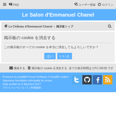
FAQ
ユーザー登録
ログイン
Le Salon d'Emmanuel Chanel
検
Le Château d'Emmanuel Chanel
掲示板トップ
索
掲示板の cookie を消去する
この掲示板のすべての cookie を本当に消去してもよろしいですか？
連絡する
掲示板の cookie を消去する
全ての表示時間は
UTC+09:00
です
Powered by
phpBB
® Forum Software © phpBB Limited
Japanese translation principally by ocean
Style
proflat
by ©
Mazeltof
2017
プライバシーについて
|
利用規約