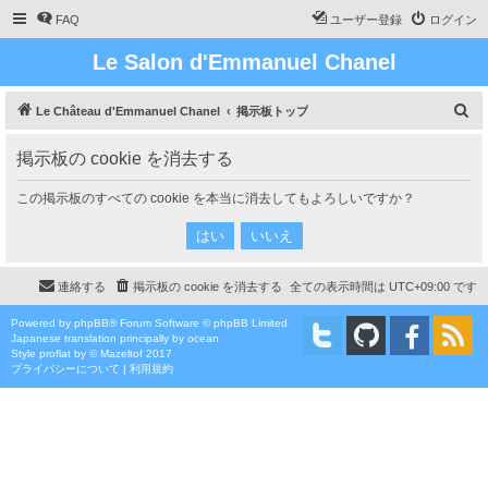
FAQ
ユーザー登録
ログイン
Le Salon d'Emmanuel Chanel
検
Le Château d'Emmanuel Chanel
掲示板トップ
索
掲示板の cookie を消去する
この掲示板のすべての cookie を本当に消去してもよろしいですか？
連絡する
掲示板の cookie を消去する
全ての表示時間は
UTC+09:00
です
Powered by
phpBB
® Forum Software © phpBB Limited
Japanese translation principally by ocean
Style
proflat
by ©
Mazeltof
2017
プライバシーについて
|
利用規約