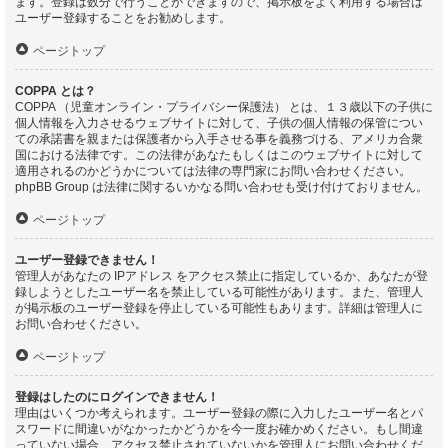
ます。登録は数分で行うことができますので、掲示板をよく利用する場合は
ユーザー登録することをお勧めします。
ページトップ
COPPA とは？
COPPA （児童オンライン・プライバシー保護法） とは、１３歳以下の子供に
個人情報を入力させるウェブサイトに対して、子供の個人情報の保管につい
ての承諾書を親または保護者から入手させる事を義務づける、アメリカ合衆
国における法律です。この法律があなたもしくはこのウェブサイトに対して
適用されるのかどうかについては法律の専門家にお問い合わせください。
phpBB Group は法律に関するいかなる問い合わせも受け付けておりません。
ページトップ
ユーザー登録できません！
管理人があなたの IPアドレス をアクセス禁止に指定しているか、あなたが登
録しようとしたユーザー名を禁止している可能性があります。また、管理人
が掲示板のユーザー登録を停止している可能性もあります。詳細は管理人に
お問い合わせください。
ページトップ
登録はしたのにログインできません！
理由はいくつか考えられます。ユーザー登録の際に入力したユーザー名とパ
スワードに間違いがなかったかどうかを今一度お確かめください。もし間違
っていない場合、アクセス禁止されていないかを管理人にお問い合わせくだ