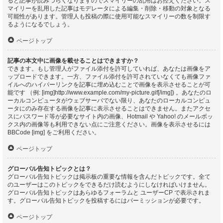
ると記事が読みづらくなりますのでスマイリーの乱用はお控えください。ス
マイリーを乱用した記事はモデレータによる編集・削除・移動の対象となる
可能性があります。管理人も投稿の際に使用可能なスマイリーの数を制限す
るようになるでしょう。
ページトップ
記事の本文中に画像を載せることはできますか？
できます。もし管理人がファイル添付を許可していれば、あなたは画像をア
ップロードできます。一方、ファイル添付を許可されていなくても画像ファ
イルへのハイパーリンクを記事に埋め込むことで画像を表示させることが可
能です （例: [img]http://www.example.com/my-picture.gif[/img]) 。あなたのロ
ーカルコンピュータがウェブサーバでない限り、あなたのローカルコンピュ
ータにのみ存在する画像を記事に表示させることはできません。またアクセ
スにパスワード等が必要なサイト内の画像、Hotmail や Yahoo! のメールボッ
クス内の画像等も利用できない点にご注意ください。画像を表示させるには
BBCode [img] をご利用ください。
ページトップ
グローバル告知トピックとは？
グローバル告知トピックは掲示板の重要な情報を含んだトピックです。全て
のユーザーはこのトピックをできるだけ読むようにしなければいけません。
グローバル告知トピックはあらゆるフォーラムと ユーザーCP で表示されま
す。グローバル告知トピックを投稿するにはパーミッションが必要です。
ページトップ