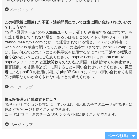
ページトップ
この掲示板に関連した不正・法的問題については誰に問い合わせればいいの
でしょうか？
“管理・運営チーム” の各 Adminユーザー が正しい連絡先であるはずです。も
し誰も返答してくれない場合、あるいはもしこのサイトが無料サイト （例:
Yahoo!, free.fr, f2s.com など） で運営されている場合、ドメイン所持者 （
whois lookup
検索で調べてください） に連絡すべきです。phpBB Group に
は、誰が何処でどのようにこの掲示板を使用するかについて干渉する
権限は
全くない
ということにご注意ください。phpBB Group に phpbb.com や
phpBBソフトウェア と
直接関わりのない
法的問題 （裁判所からの停止命令、
損害賠償、名誉棄損など） に関することを問い合わせないでください。
第三
者
による phpBB の使用に関して phpBB Group にメールで問い合わせても回
答は簡単なものか全くされないものとお考えください。
ページトップ
掲示板管理人に連絡するには？
管理人がオプションを有効にしていれば、掲示板の全てのユーザが“管理人に
連絡する”ページを使うことができます。
ユーザは“管理・運営チーム”のリンクも同様に使うことができます。
ページトップ
ページ移動