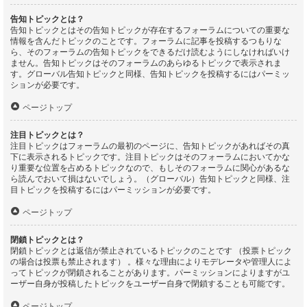
告知トピックとは？
告知トピックとはその告知トピックが存在するフォーラムについての重要な
情報を含んだトピックのことです。フォーラムに記事を投稿するつもりな
ら、そのフォーラムの告知トピックをできるだけ読むようにしなければいけ
ません。告知トピックはそのフォーラムのあらゆるトピックで表示されま
す。グローバル告知トピックと同様、告知トピックを投稿するにはパーミッ
ションが必要です。
ページトップ
注目トピックとは？
注目トピックはフォーラムの最初のページに、告知トピックがあればその真
下に表示されるトピックです。注目トピックはそのフォーラムにおいてかな
り重要な位置を占めるトピックなので、もしそのフォーラムに関心があるな
ら読んでおいて損はないでしょう。（グローバル）告知トピックと同様、注
目トピックを投稿するにはパーミッションが必要です。
ページトップ
閉鎖トピックとは？
閉鎖トピックとは返信が禁止されているトピックのことです （投票トピック
の場合は投票も禁止されます） 。様々な理由によりモデレータや管理人によ
ってトピックが閉鎖されることがあります。パーミッションによりますがユ
ーザー自身が投稿したトピックをユーザー自身で閉鎖することも可能です。
ページトップ