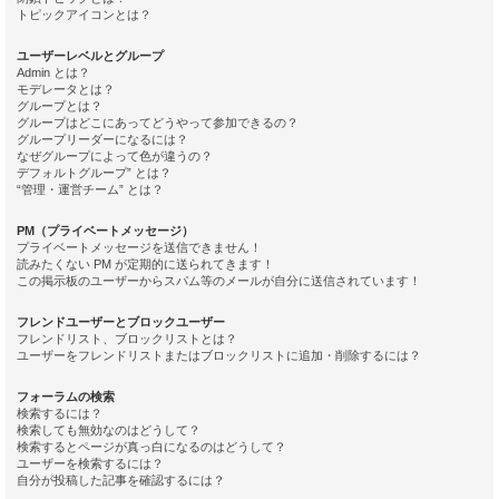
トピックアイコンとは？
ユーザーレベルとグループ
Admin とは？
モデレータとは？
グループとは？
グループはどこにあってどうやって参加できるの？
グループリーダーになるには？
なぜグループによって色が違うの？
デフォルトグループ” とは？
“管理・運営チーム” とは？
PM（プライベートメッセージ）
プライベートメッセージを送信できません！
読みたくない PM が定期的に送られてきます！
この掲示板のユーザーからスパム等のメールが自分に送信されています！
フレンドユーザーとブロックユーザー
フレンドリスト、ブロックリストとは？
ユーザーをフレンドリストまたはブロックリストに追加・削除するには？
フォーラムの検索
検索するには？
検索しても無効なのはどうして？
検索するとページが真っ白になるのはどうして？
ユーザーを検索するには？
自分が投稿した記事を確認するには？