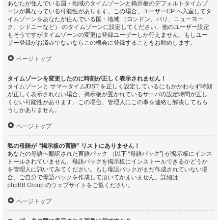
あなたが住んでいる国・地域のタイムゾーンと掲示板のデフォルトタイムゾ
ーンが異なっている可能性があります。この場合、ユーザーCP へ入室してタ
イムゾーンをあなたが住んでいる国・地域 （ロンドン、パリ、ニューヨー
ク、シドニーなど） のタイムゾーンに設定してください。他のユーザー設定
もそうですがタイムゾーンの変更は登録ユーザーしか行えません。もしユー
ザー登録がお済みでないならこの機会に登録することをお勧めします。
ページトップ
タイムゾーンを変更したのに時刻が正しく表示されません！
タイムゾーンと サマータイム/DST を正しく設定しているにもかかわらず時刻
が正しく表示されない場合、掲示板が置かれているサーバの設定時間が正し
くない可能性があります。この場合、管理人にこの事を連絡し解決してもら
うしかありません。
ページトップ
私の母語が “掲示板の言語” リストにありません！
あなたの母語へ翻訳された言語パック （以下 “母語パック”) が掲示板にインス
トールされていません。母語パックを掲示板にインストールできるかどうか
を管理人に訊いてみてください。もし母語パックがまだ作成されていない場
合、ご自分で母語パックを作成して頂いてかまいません。詳細は
phpBB Group
のウェブサイトをご覧ください。
ページトップ