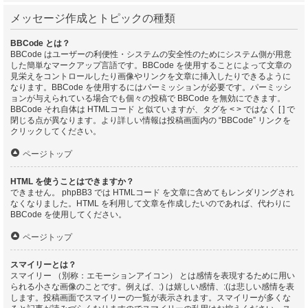
メッセージ作成とトピックの種類
BBCode とは？
BBCode はユーザーの利便性・システムの安全性のためにシステム側が用意
した簡単なマークアップ言語です。BBCode を使用することによって文章の
見栄えをコントロールしたり画像やリンクを文章に挿入したりできるように
なります。BBCode を使用するにはパーミッションが必要です。パーミッシ
ョンが与えられている場合でも個々の投稿で BBCode を無効にできます。
BBCode それ自体は HTMLコード と似ていますが、タグを < > ではなく [ ] で
閉じる点が異なります。より詳しい情報は投稿画面内の “BBCode” リンクを
クリックしてください。
ページトップ
HTML を使うことはできますか？
できません。 phpBB3 では HTMLコード を文章に含めてもレンダリングされ
なくなりました。HTML を利用して文章を作成したいのであれば、代わりに
BBCode を使用してください。
ページトップ
スマイリーとは？
スマイリー （別称：エモーションアイコン） とは感情を表現するために用い
られる小さな画像のことです。例えば、:) は嬉しい感情、:(は悲しい感情を表
します。投稿画面でスマイリーの一覧が表示されます。スマイリーが多くな