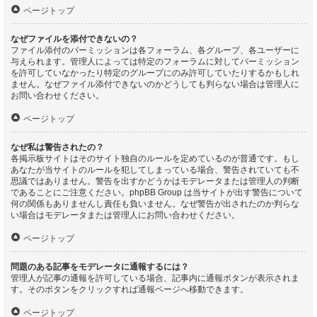
ページトップ
なぜファイルを添付できないの？
ファイル添付のパーミッションは各フォーラム、各グループ、各ユーザーに
与えられます。管理人によっては特定のフォーラムに対してパーミッション
を許可していなかったり特定のグループにのみ許可していたりするかもしれ
ません。なぜファイル添付できないのかどうしても判らない場合は管理人に
お問い合わせください。
ページトップ
なぜ私は警告されたの？
各掲示板サイトはそのサイト独自のルールを定めているのが普通です。もし
あなたが当サイトのルールを犯してしまっている場合、警告されていても不
思議ではありません。警告を出すかどうかはモデレータまたは管理人の判断
であることにご注意ください。phpBB Group は当サイトが出す警告について
何の関係もありませんし責任も負いません。なぜ警告が出されたのか判らな
い場合はモデレータまたは管理人にお問い合わせください。
ページトップ
問題のある記事をモデレータに通報するには？
管理人が記事の通報を許可している場合、記事内に通報ボタンが表示されま
す。そのボタンをクリックすれば通報ページへ移動できます。
ページトップ