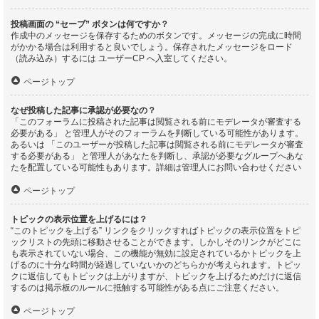
投稿画面の “セーブ” ボタンは何ですか？
作成中のメッセージを保存するためのボタンです。メッセージの完成に時間
がかかる場合は利用すると良いでしょう。保存されたメッセージをロード
（読み込み）するには ユーザーCP へ入室してください。
ページトップ
なぜ投稿した記事に承認が必要なの？
「このフォーラムに投稿された記事は閲覧される前にモデレータが審査する
必要がある」 と管理人がそのフォーラムを判断している可能性があります。
あるいは 「このユーザーが投稿した記事は閲覧される前にモデレータが審査
する必要がある」 と管理人があなたを判断し、承認が必要なグループへあな
たを配置している可能性もあります。詳細は管理人にお問い合わせください
ページトップ
トピックの表示位置を上げるには？
“このトピックを上げる” リンクをクリックすればトピックの表示位置をトピ
ックリストの先頭に移動させることができます。しかしそのリンクがどこに
も表示されていない場合、この機能が無効に設定されているかトピックを上
げるのに十分な時間が経過していないかのどちらかが考えられます。トピッ
クに返信してもトピックは上がりますが、トピックを上げるためだけに返信
するのは掲示板のルールに抵触する可能性がある点にご注意ください。
ページトップ