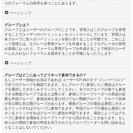
そのフォーラムの秩序を保つことにあります。
ページトップ
グループとは？
グループとはユーザーのグループのことです。管理人はこのグループを管理
することでユーザーのパーミッションをコントロールしています。管理人は
各グループに別々のパーミッションを割り当てることが可能です。これによ
って管理人は、モデレータ専用グループを作成することでモデレータの管理
が容易になったり、フォーラム専用グループを作成することで特定のユーザ
ーしか入れないフォーラムを提供することが可能になったりします。
ページトップ
グループはどこにあってどうやって参加できるの？
もしユーザー登録がお済みであれば ユーザーCP 内のタブ “メンバーリスト”
で全てのグループを確認できます。もしグループに参加したい場合はグルー
プを選択してボタンをクリックしてください。全てのグループが誰でも参加
できる開放グループであるとは限らず、参加にグループリーダーの承認が必
要な申請グループ、参加自体を受け付けてない閉鎖グループ、グループ自体
が非公開な非公開グループがあります。開放グループの場合は適切にボタン
をクリックすればグループに参加できます。申請グループの場合も適切にボ
タンをクリックすればグループに参加を申請できます。場合によってはグル
ープに参加する理由をグループリーダーから訊かれることがあります。もし
何らかの理由で参加の申請を却下されてもグループリーダーを問い詰めるよ
うなことはしないでください。