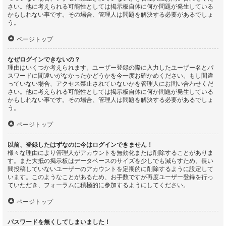
さい。他に考えられる可能性としては掲示板自体に何か問題が発生している
かもしれない事です。その場合、管理人は問題を解決する必要があるでしょ
う。
ページトップ
なぜログインできないの？
理由はいくつか考えられます。ユーザー登録の際に入力したユーザー名とパ
スワードに間違いがなかったかどうかを今一度お確かめください。もし間違
っていない場合、アクセス禁止されていないかを管理人にお問い合わせくだ
さい。他に考えられる可能性としては掲示板自体に何か問題が発生している
かもしれない事です。その場合、管理人は問題を解決する必要があるでしょ
う。
ページトップ
以前、登録したはずなのに今はログインできません！
様々な理由により管理人がアカウントを無効化または削除することがありま
す。また大抵の掲示板はデータベースのサイズを少しでも減らすため、長い
間投稿していないユーザーのアカウントを定期的に削除するように設定して
います。このようなことがあるため、お手数ですが再度ユーザー登録を行っ
ていただき、フォーラムに積極的に参加するようにしてください。
ページトップ
パスワードを無くしてしまいました！