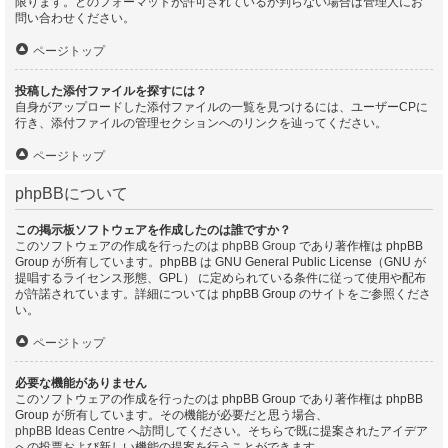
限ります。どのフォーマットが許可されているか判らない場合は管理人にお
問い合わせください。
ページトップ
投稿した添付ファイルを探すには？
自身がアップロードした添付ファイルの一覧を見つけるには、ユーザーCPに
行き、添付ファイルの管理セクションへのリンクを辿ってください。
ページトップ
phpBBについて
この掲示板ソフトウェアを作成したのは誰ですか？
このソフトウェアの作成を行ったのは
phpBB Group
であり著作権は phpBB
Group が所有しています。phpBB は GNU General Public License（GNU が
提唱するライセンス形態、GPL） に定められている条件に従って使用や配布
が許諾されています。詳細については phpBB Group のサイトをご参照くださ
い。
ページトップ
必要な機能がありません
このソフトウェアの作成を行ったのは phpBB Group であり著作権は phpBB
Group が所有しています。その機能が必要だと思う場合、
phpBB Ideas Centre
へ訪問してください。そちらで既に提案されたアイデア
への投票および新しい機能の提案を行うことができます。