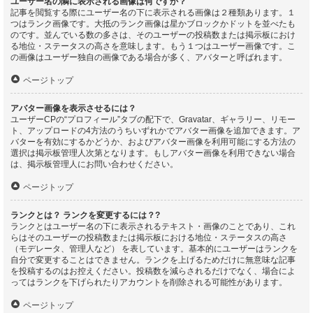
ユーザー名の隣に表示される画像は何ですか？
記事を閲覧する際にユーザー名の下に表示される画像は２種類あります。１
つはランク画像です。大抵のランク画像は星かブロックかドットを並べたも
のです。並んでいる数の多さは、そのユーザーの投稿数または掲示板におけ
る地位・ステータスの高さを意味します。もう１つはユーザー画像です。こ
の画像はユーザー独自の画像である場合が多く、アバターと呼ばれます。
ページトップ
アバター画像を表示させるには？
ユーザーCPの“プロフィール”タブの配下で、Gravatar、ギャラリー、リモー
ト、アップロードの4方法のうちいずれかでアバター画像を追加できます。ア
バターを有効にするかどうか、およびアバター画像を利用可能にする方法の
選択は掲示板管理人次第となります。もしアバター画像を利用できない場合
は、掲示板管理人にお問い合わせください。
ページトップ
ランクとは？ ランクを変更するには？?
ランクとはユーザー名の下に表示されるテキスト・画像のことであり、これ
らはそのユーザーの投稿数または掲示板における地位・ステータスの高さ
（モデレータ、管理人など） を表しています。基本的にユーザーはランクを
自分で変更することはできません。ランクを上げるためだけに無意味な記事
を投稿するのはお控えください。投稿数を減らされるだけでなく、場合によ
ってはランクを下げられたりアカウントを削除される可能性があります。
ページトップ