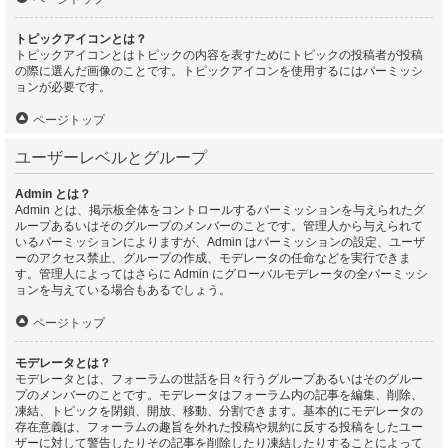
トピックアイコンとは？
トピックアイコンとはトピックの内容を表すためにトピックの投稿者が投稿
の際に選んだ画像のことです。トピックアイコンを使用するにはパーミッシ
ョンが必要です。
ページトップ
ユーザーレベルとグループ
Admin とは？
Admin とは、掲示板全体をコントロールするパーミッションを与えられたグ
ループあるいはそのグループのメンバーのことです。管理人から与えられて
いるパーミッションによりますが、Admin はパーミッションの設定、ユーザ
ーのアクセス禁止、グループの作成、モデレータの任命などを実行できま
す。管理人によってはさらに Admin にグローバルモデレータの全パーミッシ
ョンを与えている場合もあるでしょう。
ページトップ
モデレータとは？
モデレータとは、フォーラムの世話を日々行うグループあるいはそのグルー
プのメンバーのことです。モデレータはフォーラム内の記事を編集、削除、
凍結、トピックを閉鎖、開放、移動、分割できます。基本的にモデレータの
存在意義は、フォーラムの趣旨を外れた投稿や規約に反する投稿をしたユー
ザーに対して警告したりその記事を削除したり凍結したりすることによって