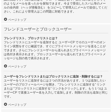
のようなメールを送ったかを探知できます。今まで受信したスパム等のメー
ルの全内容 （ヘッダ情報含む） をコピーして管理人にメールで送信してくだ
さい。これにより管理人はこの問題に対処できます。
ページトップ
フレンドユーザーとブロックユーザー
フレンドリスト、ブロックリストとは？
フレンドリストにユーザーを追加すると ユーザーCP でそのユーザーのオン
ライン状態をすぐに確認でき、すぐにプライベートメッセージを送ることが
できます。さらにフレンドユーザーから送られきたプライベートメッセージ
は色付き表示されます。ブロックユーザーから送られてきたプライベートメ
ッセージも別の色で表示されます。
ページトップ
ユーザーをフレンドリストまたはブロックリストに追加・削除するには？
ユーザーをリストに追加するには２つの方法があります。１つは追加したい
ユーザーのプロフィールページを開き、“フレンドリストに追加する” リンク
または “ブロックリストに追加する” リンクをクリックします。もう１つは ユ
ーザーCP で直接ユーザー名を入力して追加します。削除の方法も追加と同じ
です。
ページトップ