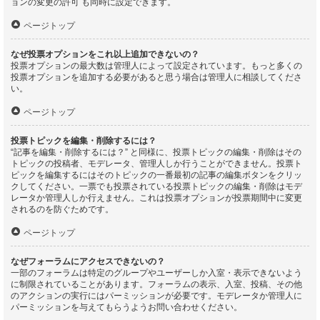
ョンの変更の許可 も同時に設定できます。
ページトップ
なぜ投票オプションをこれ以上追加できないの？
投票オプションの最大数は管理人によって設定されています。もっと多くの
投票オプションを追加する必要があると思う場合は管理人に相談してくださ
い。
ページトップ
投票トピックを編集・削除するには？
“記事を編集・削除するには？” と同様に、投票トピックの編集・削除はその
トピックの投稿者、モデレータ、管理人しか行うことができません。投票ト
ピックを編集するにはそのトピックの一番最初の記事の編集ボタンをクリッ
クしてください。一票でも投票されている投票トピックの編集・削除はモデ
レータか管理人しか行えません。これは投票オプションが投票期間中に変更
されるのを防ぐためです。
ページトップ
なぜフォーラムにアクセスできないの？
一部のフォーラムは特定のグループやユーザーしか入室・表示できないよう
に制限されていることがあります。フォーラムの表示、入室、投稿、その他
のアクションの実行にはパーミッションが必要です。モデレータか管理人に
パーミッションを与えてもらうようお問い合わせください。