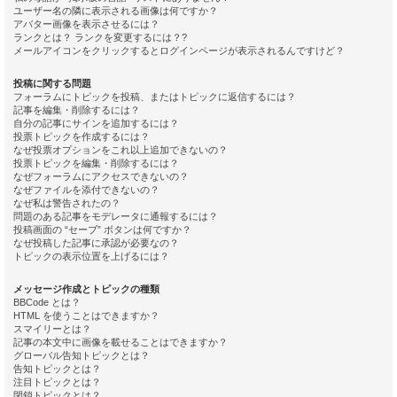
ユーザー名の隣に表示される画像は何ですか？
アバター画像を表示させるには？
ランクとは？ ランクを変更するには？?
メールアイコンをクリックするとログインページが表示されるんですけど？
投稿に関する問題
フォーラムにトピックを投稿、またはトピックに返信するには？
記事を編集・削除するには？
自分の記事にサインを追加するには？
投票トピックを作成するには？
なぜ投票オプションをこれ以上追加できないの？
投票トピックを編集・削除するには？
なぜフォーラムにアクセスできないの？
なぜファイルを添付できないの？
なぜ私は警告されたの？
問題のある記事をモデレータに通報するには？
投稿画面の “セーブ” ボタンは何ですか？
なぜ投稿した記事に承認が必要なの？
トピックの表示位置を上げるには？
メッセージ作成とトピックの種類
BBCode とは？
HTML を使うことはできますか？
スマイリーとは？
記事の本文中に画像を載せることはできますか？
グローバル告知トピックとは？
告知トピックとは？
注目トピックとは？
閉鎖トピックとは？