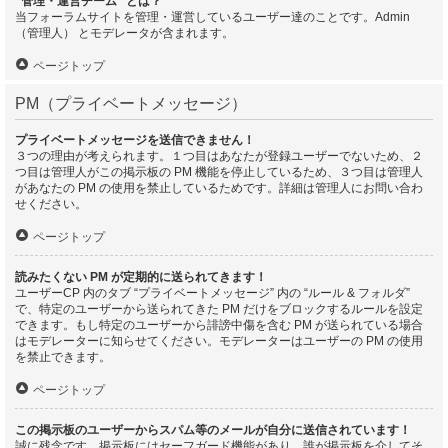
“管理・運営チーム” とは？
当フォーラムサイトを管理・運営しているユーザー達のことです。Admin
（管理人） とモデレータが含まれます。
ページトップ
PM（プライベートメッセージ）
プライベートメッセージを送信できません！
３つの理由が考えられます。１つ目はあなたが登録ユーザーでないため、２
つ目は管理人がこの掲示板の PM 機能を停止しているため、３つ目は管理人
があなたの PM の使用を禁止しているためです。詳細は管理人にお問い合わ
せください。
ページトップ
読みたくない PM が定期的に送られてきます！
ユーザーCP 内のタブ “プライベートメッセージ” 内の “ルール & フォルダ”
で、特定のユーザーから送られてきた PM だけをブロックするルールを設定
できます。もし特定のユーザーから誹謗中傷を含む PM が送られている場合
はモデレーターに知らせてください。モデレーターはユーザーの PM の使用
を禁止できます。
ページトップ
この掲示板のユーザーからスパム等のメールが自分に送信されています！
誠に残念です。掲示板にはセーフガード機能があり、誰が掲示板を介してそ