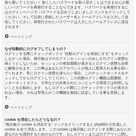
落ち着いてください！ 無くしたパスワードを取り戻すことはできませんが新
しいパスワードを再発行することならできます。パスワードを再発行するに
はログインページで
パスワードを忘れてしまいました
リンクをクリックして
ください。そして以前に登録したユーザー名とメールアドレスを入力して送
信してください。再発行されたパスワードは入力したメールアドレスに送信
されます。
ページトップ
なぜ自動的にログオフしてしまうの？
ログインする際にチェックボックス “自動ログインを有効にする” をチェック
しなかった場合、掲示板はそのログインセッションのみしかログイン状態を
保とうとしないため、セッションの有効期限が過ぎるとログイン状態も自然
に解除されます。この事はあなたのアカウントが他人に悪用される事を防い
でくれます。常にログイン状態を保ちたい場合、このチェックボックスをチ
ェックしてからログインしてください。この自動ログイン機能は図書館、イ
ンターネットカフェ、大学などの共有されたコンピュータ環境では利用しな
いことをお勧めします。もしログインの際にこのチェックボックスが表示さ
れない場合、それは管理人がこの機能を無効に設定している事を意味しま
す。
ページトップ
cookie を消去したらどうなるの？
“掲示板の cookie を消去する” リンクをクリックすると phpBB3 が生成した
cookie を全て消去します。この cookie は掲示板にログインする際にあなたが
誰なのかを識別するためのものです。もしログインまたはログアウトに関し