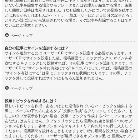
集後に編集した回数と日時が記事内に小さく表示されます。まだ返信されて
いない記事を編集する場合やモデレータまたは管理人が編集する場合、編集
した回数と日時は表示されません （なぜ編集したかについての足跡を残すこ
とはあるかもしれませんが・・） 。一般ユーザーはたとえ自分の記事だろう
とそれが既に誰かから返信されている場合、その記事を削除することはでき
ない点にご注意ください。
ページトップ
自分の記事にサインを追加するには？
サインを追加するには ユーザーCP でサインを設定する必要があります。ユ
ーザーCP でサインを設定した後、投稿画面でチェックボックス
サインを有
効にする
をチェックして投稿すれば、その記事にサインを追加できます。ユ
ーザーCP で “サインを常に有効にする” を “はい” にしていれば、投稿画面の
“サインを有効にする” は常にチェックされた状態になります。その際、チェ
ックを外して投稿すればサインはもちろん追加されません。
ページトップ
投票トピックを作成するには？
新しいトピックを作成、あるいはまだ返信されていないトピックを編集する
際に、ページの下の方にあるタブ “投票の作成” をクリックしてください。も
しこのタブが表示されない場合、投票トピックを作成するパーミッションが
あなたにはありません。タブをクリックしたら投票のお題と最低２つのオプ
ションを作ります。各オプションをテキストエリア内の別々の行に入力して
ください。投票期間を設けることもできますが、特に期間を設けない場合は 0
のままにしてください。ユーザーが選択できるオプション数 と 投票先オプシ