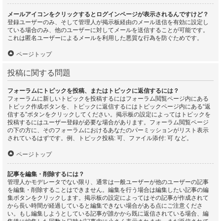
メールアイコンをクリックするとログインページが表示されるんですけど？
登録ユーザーのみ、そして管理人が掲示板経由のメール送信を有効に設定し
ている場合のみ、他のユーザーに対してメールを送信することが可能です。
これは匿名ユーザーによるメールを利用した悪質な行為を防ぐためです。
ページトップ
投稿に関する問題
フォーラムにトピックを投稿、またはトピックに返信するには？
フォーラムに新しいトピックを投稿するにはフォーラム閲覧ページ内にある
トピック作成ボタンを、トピックに返信するにはトピックページ内にある“返
信する”ボタンをクリックしてください。掲示板の設定によってはトピックを
投稿するにはユーザー登録が必要な場合があります。フォーラム閲覧ページ
の下の方に、そのフォーラムにおけるあなたのパーミッションがリスト表示
されているはずです。例、トピック投稿: 可、ファイル添付: 可 など。
ページトップ
記事を編集・削除するには？
管理人かモデレータでない限り、通常は一般ユーザーが他のユーザーの記事
を編集・削除することはできません。編集を行う場合は編集したい記事の編
集ボタンをクリックします。掲示板の設定によってはその記事が作成されて
から長い時間が経過していると編集できない場合がある点にご注意くださ
い。もし編集しようとしている記事が誰かから既に返信されている場合、編