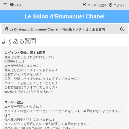
FAQ
ユーザー登録
ログイン
Le Salon d'Emmanuel Chanel
検
Le Château d'Emmanuel Chanel
掲示板トップ
よくある質問
索
よくある質問
ログインと登録に関する問題
登録は必ずしなければいけないの？
COPPA とは？
ユーザー登録できません！
登録はしたのにログインできません！
なぜログインできないの？
以前、登録したはずなのに今はログインできません！
パスワードを無くしてしまいました！
なぜ自動的にログオフしてしまうの？
cookie を消去したらどうなるの？
ユーザー設定
ユーザー設定のやり方は？
オンライン状態のユーザーとしてユーザー名をリストに表示されないようにするに
は？
掲示板の時刻が正しくありません！
タイムゾーンを変更したのに時刻が正しく表示されません！
私の母語が “掲示板の言語” リストにありません！