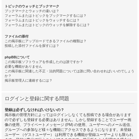
トピックのウォッチとブックマーク
ブックマークとウォッチの違いは？
フォーラムまたはトピックをブックマークするには？
フォーラムまたはトピックをウォッチするには？
フォーラムまたはトピックのウォッチを解除するには？
ファイルの添付
この掲示板にアップロードできるファイルの種類は？
投稿した添付ファイルを探すには？
phpBBについて
この掲示板ソフトウェアを作成したのは誰ですか？
必要な機能がありません
この掲示板に関連した不正・法的問題については誰に問い合わせればいいのでしょう
か？
掲示板管理人に連絡するには？
ログインと登録に関する問題
登録は必ずしなければいけないの？
掲示板の管理方針によってはログインしなくても投稿できる場合があります
ので必ずしも登録する必要はありません。しかし登録することでユーザー画
像の使用、プライベートメッセージ (PM) の使用、ユーザーへのメール送信、
グループへの参加など様々な機能にアクセスできるようになります。未登録
ユーザー （ゲストユーザー） は利用できる機能が登録ユーザーよりも限られ