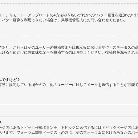
、ギャラリー、リモート、アップロードの4方法のうちいずれかでアバター画像を追加で
アバター画像を利用できない場合は、掲示板管理人にお問い合わせください。
であり、これらはそのユーザーの投稿数または掲示板における地位・ステータスの高
上げるためだけに無意味な記事を投稿するのはお控えください。投稿数を減らされ
んですけど？
有効に設定している場合のみ、他のユーザーに対してメールを送信することが可能
？
ージ内にあるトピック作成ボタンを、トピックに返信するにはトピックページ内にあ
あります。フォーラム閲覧ページの下の方に、そのフォーラムにおけるあなたのパ