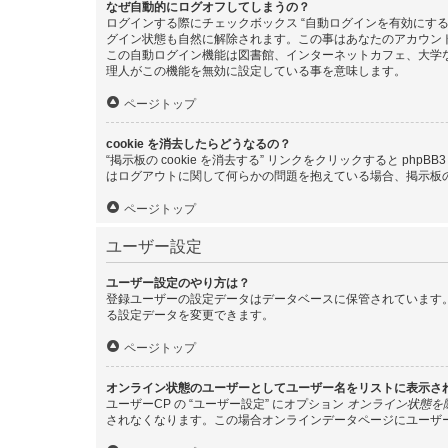
なぜ自動的にログオフしてしまうの？
ログインする際にチェックボックス “自動ログインを有効にす
グイン状態も自然に解除されます。この事はあなたのアカウン
この自動ログイン機能は図書館、インターネットカフェ、大学
理人がこの機能を無効に設定している事を意味します。
ページトップ
cookie を消去したらどうなるの？
“掲示板の cookie を消去する” リンクをクリックすると ph
はログアウトに関して何らかの問題を抱えている場合、掲示板の 
ページトップ
ユーザー設定
ユーザー設定のやり方は？
登録ユーザーの設定データはデータベースに保管されています。
る設定データを変更できます。
ページトップ
オンライン状態のユーザーとしてユーザー名をリストに表示さ
ユーザーCP の “ユーザー設定” にオプション
オンライン状態を
されなくなります。この場合オンラインデータページにユーザ