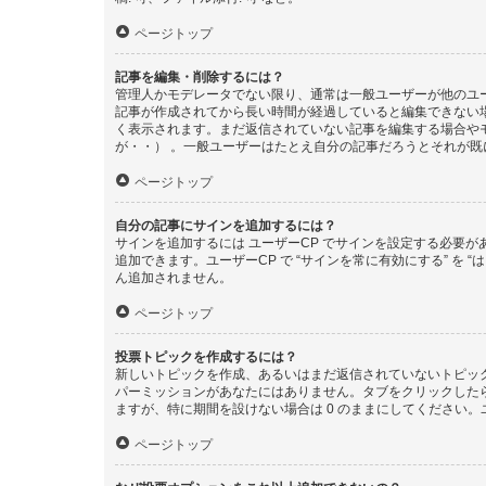
ページトップ
記事を編集・削除するには？
管理人かモデレータでない限り、通常は一般ユーザーが他のユ
記事が作成されてから長い時間が経過していると編集できない
く表示されます。まだ返信されていない記事を編集する場合や
が・・） 。一般ユーザーはたとえ自分の記事だろうとそれが
ページトップ
自分の記事にサインを追加するには？
サインを追加するには ユーザーCP でサインを設定する必要
追加できます。ユーザーCP で “サインを常に有効にする” を
ん追加されません。
ページトップ
投票トピックを作成するには？
新しいトピックを作成、あるいはまだ返信されていないトピック
パーミッションがあなたにはありません。タブをクリックした
ますが、特に期間を設けない場合は 0 のままにしてください。
ページトップ