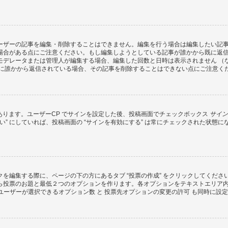
ーザーの記事を編集・削除することはできません。編集を行う場合は編集したい記
場合がある点にご注意ください。もし編集しようとしている記事が誰かから既に返
モデレータまたは管理人が編集する場合、編集した回数と日時は表示されません （
既に誰かから返信されている場合、その記事を削除することはできない点にご注意く
があります。ユーザーCP でサインを設定した後、投稿画面でチェックボックス
サイン
 “はい” にしていれば、投稿画面の “サインを有効にする” は常にチェックされた
を編集する際に、ページの下の方にあるタブ “投票の作成” をクリックしてくだ
ら投票のお題と最低２つのオプションを作ります。各オプションをテキストエリア
ユーザーが選択できるオプション数 と 投票先オプションの変更の許可 も同時に設