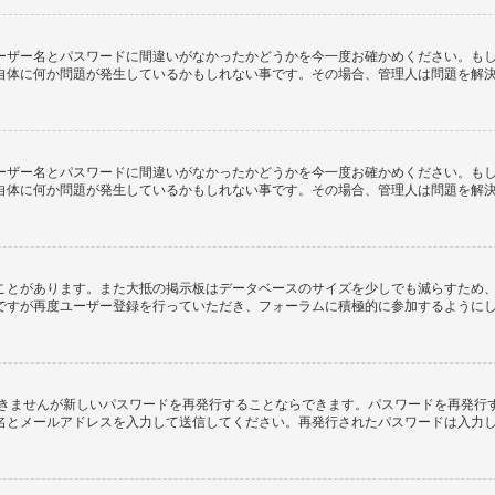
ーザー名とパスワードに間違いがなかったかどうかを今一度お確かめください。も
自体に何か問題が発生しているかもしれない事です。その場合、管理人は問題を解
ーザー名とパスワードに間違いがなかったかどうかを今一度お確かめください。も
自体に何か問題が発生しているかもしれない事です。その場合、管理人は問題を解
ことがあります。また大抵の掲示板はデータベースのサイズを少しでも減らすため
ですが再度ユーザー登録を行っていただき、フォーラムに積極的に参加するように
できませんが新しいパスワードを再発行することならできます。パスワードを再発行
名とメールアドレスを入力して送信してください。再発行されたパスワードは入力