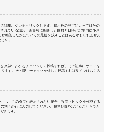
事の編集ボタンをクリックします。掲示板の設定によってはその
信されている場合、編集後に編集した回数と日時が記事内に小さ
なぜ編集したかについての足跡を残すことはあるかもしれません
ださい。
を有効にする
をチェックして投稿すれば、その記事にサインを
状態になります。その際、チェックを外して投稿すればサインはもちろ
さい。もしこのタブが表示されない場合、投票トピックを作成する
内の別々の行に入力してください。投票期間を設けることもでき
定できます。