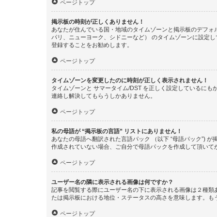
ページトップ
掲示板の時刻が正しくありません！
あなたが住んでいる国・地域のタイムゾーンと掲示板のデフォル
パリ、ニューヨーク、シドニーなど） のタイムゾーンに設定
登録することをお勧めします。
ページトップ
タイムゾーンを変更したのに時刻が正しく表示されません！
タイムゾーンと サマータイム/DST を正しく設定している
連絡し解決してもらうしかありません。
ページトップ
私の母語が “掲示板の言語” リストにありません！
あなたの母語へ翻訳された言語パック （以下 “母語パック”
作成されていない場合、ご自分で母語パックを作成して頂いて
ページトップ
ユーザー名の隣に表示される画像は何ですか？
記事を閲覧する際にユーザー名の下に表示される画像は２種類
たは掲示板における地位・ステータスの高さを意味します。も
ページトップ