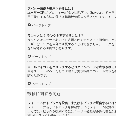
アバター画像を表示させるには？
ユーザーCPの“プロフィール”タブの配下で、Gravatar
用可能にする方法の選択は掲示板管理人次第となります。もし
ページトップ
ランクとは？ ランクを変更するには？?
ランクとはユーザー名の下に表示されるテキスト・画像のこと
ーザーはランクを自分で変更することはできません。ランクを
を削除される可能性があります。
ページトップ
メールアイコンをクリックするとログインページが表示される
登録ユーザーのみ、そして管理人が掲示板経由のメール送信を
防ぐためです。
ページトップ
投稿に関する問題
フォーラムにトピックを投稿、またはトピックに返信するには
フォーラムに新しいトピックを投稿するにはフォーラム閲覧ペ
よってはトピックを投稿するにはユーザー登録が必要な場合が
稿: 可、ファイル添付: 可 など。