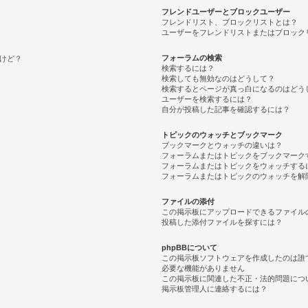
フレンドユーザーとブロックユーザー
フレンドリスト、ブロックリストとは？
ユーザーをフレンドリストまたはブロック
フォーラムの検索
けど？
検索するには？
検索しても無効なのはどうして？
検索するとページが真っ白になるのはどう
ユーザーを検索するには？
自分が投稿した記事を確認するには？
トピックのウォッチとブックマーク
ブックマークとウォッチの違いは？
フォーラムまたはトピックをブックマーク
フォーラムまたはトピックをウォッチする
フォーラムまたはトピックのウォッチを解
ファイルの添付
この掲示板にアップロードできるファイル
投稿した添付ファイルを探すには？
phpBBについて
この掲示板ソフトウェアを作成したのは誰
必要な機能がありません
この掲示板に関連した不正・法的問題につ
掲示板管理人に連絡するには？