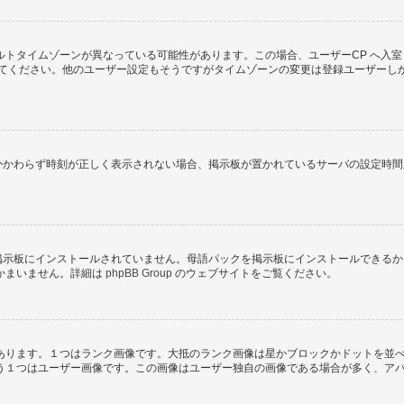
トタイムゾーンが異なっている可能性があります。この場合、ユーザーCP へ入室
してください。他のユーザー設定もそうですがタイムゾーンの変更は登録ユーザーし
にもかかわらず時刻が正しく表示されない場合、掲示板が置かれているサーバの設定時
) が掲示板にインストールされていません。母語パックを掲示板にインストールでき
かまいません。詳細は
phpBB Group
のウェブサイトをご覧ください。
あります。１つはランク画像です。大抵のランク画像は星かブロックかドットを並
う１つはユーザー画像です。この画像はユーザー独自の画像である場合が多く、ア