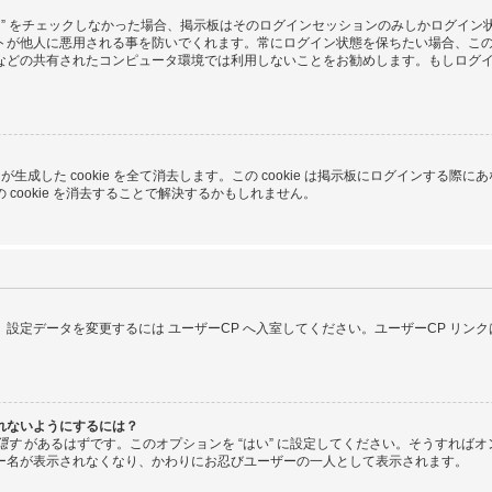
る” をチェックしなかった場合、掲示板はそのログインセッションのみしかログイ
トが他人に悪用される事を防いでくれます。常にログイン状態を保ちたい場合、こ
などの共有されたコンピュータ環境では利用しないことをお勧めします。もしログ
pBB3 が生成した cookie を全て消去します。この cookie は掲示板にログイ
cookie を消去することで解決するかもしれません。
設定データを変更するには ユーザーCP へ入室してください。ユーザーCP リン
れないようにするには？
隠す
があるはずです。このオプションを “はい” に設定してください。そうすれば
ー名が表示されなくなり、かわりにお忍びユーザーの一人として表示されます。