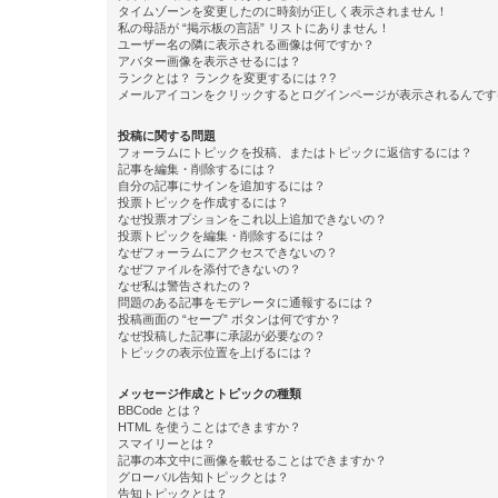
タイムゾーンを変更したのに時刻が正しく表示されません！
私の母語が “掲示板の言語” リストにありません！
ユーザー名の隣に表示される画像は何ですか？
アバター画像を表示させるには？
ランクとは？ ランクを変更するには？?
メールアイコンをクリックするとログインページが表示されるんです
投稿に関する問題
フォーラムにトピックを投稿、またはトピックに返信するには？
記事を編集・削除するには？
自分の記事にサインを追加するには？
投票トピックを作成するには？
なぜ投票オプションをこれ以上追加できないの？
投票トピックを編集・削除するには？
なぜフォーラムにアクセスできないの？
なぜファイルを添付できないの？
なぜ私は警告されたの？
問題のある記事をモデレータに通報するには？
投稿画面の “セーブ” ボタンは何ですか？
なぜ投稿した記事に承認が必要なの？
トピックの表示位置を上げるには？
メッセージ作成とトピックの種類
BBCode とは？
HTML を使うことはできますか？
スマイリーとは？
記事の本文中に画像を載せることはできますか？
グローバル告知トピックとは？
告知トピックとは？