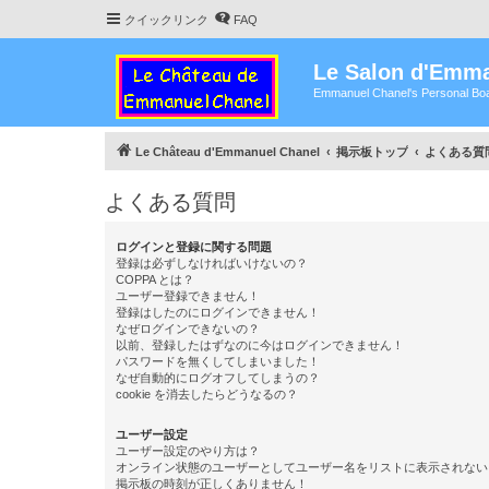
クイックリンク
FAQ
Le Salon d'Emma
Emmanuel Chanel's Personal Boa
Le Château d'Emmanuel Chanel
掲示板トップ
よくある質
よくある質問
ログインと登録に関する問題
登録は必ずしなければいけないの？
COPPA とは？
ユーザー登録できません！
登録はしたのにログインできません！
なぜログインできないの？
以前、登録したはずなのに今はログインできません！
パスワードを無くしてしまいました！
なぜ自動的にログオフしてしまうの？
cookie を消去したらどうなるの？
ユーザー設定
ユーザー設定のやり方は？
オンライン状態のユーザーとしてユーザー名をリストに表示されない
掲示板の時刻が正しくありません！