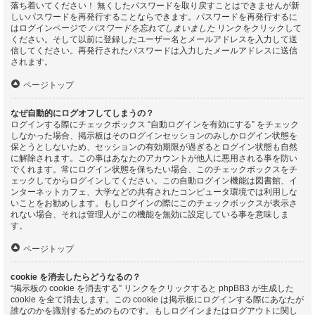
落ち着いてください！ 無くしたパスワードを取り戻すことはできませんが新
しいパスワードを再発行することならできます。パスワードを再発行するに
はログインページで
パスワードを忘れてしまいました
リンクをクリックして
ください。そして以前に登録したユーザー名とメールアドレスを入力して送
信してください。再発行されたパスワードは入力したメールアドレスに送信
されます。
ページトップ
なぜ自動的にログオフしてしまうの？
ログインする際にチェックボックス “自動ログインを有効にする” をチェック
しなかった場合、掲示板はそのログインセッションのみしかログイン状態を
保とうとしないため、セッションの有効期限が過ぎるとログイン状態も自然
に解除されます。この事はあなたのアカウントが他人に悪用される事を防い
でくれます。常にログイン状態を保ちたい場合、このチェックボックスをチ
ェックしてからログインしてください。この自動ログイン機能は図書館、イ
ンターネットカフェ、大学などの共有されたコンピュータ環境では利用しな
いことをお勧めします。もしログインの際にこのチェックボックスが表示さ
れない場合、それは管理人がこの機能を無効に設定している事を意味しま
す。
ページトップ
cookie を消去したらどうなるの？
“掲示板の cookie を消去する” リンクをクリックすると phpBB3 が生成した
cookie を全て消去します。この cookie は掲示板にログインする際にあなたが
誰なのかを識別するためのものです。もしログインまたはログアウトに関し