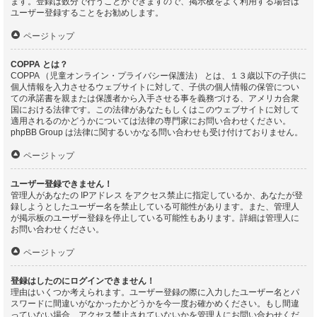
ます。登録は数分で行うことができますので、掲示板をよく利用する場合は
ユーザー登録することをお勧めします。
ページトップ
COPPA とは？
COPPA （児童オンライン・プライバシー保護法） とは、１３歳以下の子供に
個人情報を入力させるウェブサイトに対して、子供の個人情報の保管につい
ての承諾書を親または保護者から入手させる事を義務づける、アメリカ合衆
国における法律です。この法律があなたもしくはこのウェブサイトに対して
適用されるのかどうかについては法律の専門家にお問い合わせください。
phpBB Group は法律に関するいかなる問い合わせも受け付けておりません。
ページトップ
ユーザー登録できません！
管理人があなたの IPアドレス をアクセス禁止に指定しているか、あなたが登
録しようとしたユーザー名を禁止している可能性があります。また、管理人
が掲示板のユーザー登録を停止している可能性もあります。詳細は管理人に
お問い合わせください。
ページトップ
登録はしたのにログインできません！
理由はいくつか考えられます。ユーザー登録の際に入力したユーザー名とパ
スワードに間違いがなかったかどうかを今一度お確かめください。もし間違
っていない場合、アクセス禁止されていないかを管理人にお問い合わせくだ