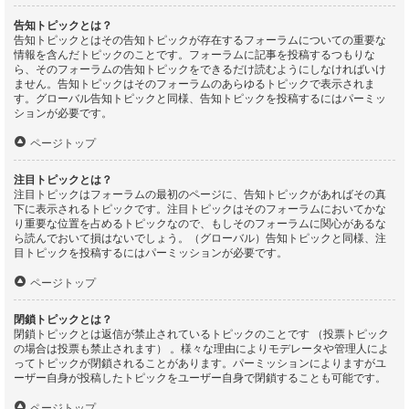
告知トピックとは？
告知トピックとはその告知トピックが存在するフォーラムについての重要な
情報を含んだトピックのことです。フォーラムに記事を投稿するつもりな
ら、そのフォーラムの告知トピックをできるだけ読むようにしなければいけ
ません。告知トピックはそのフォーラムのあらゆるトピックで表示されま
す。グローバル告知トピックと同様、告知トピックを投稿するにはパーミッ
ションが必要です。
ページトップ
注目トピックとは？
注目トピックはフォーラムの最初のページに、告知トピックがあればその真
下に表示されるトピックです。注目トピックはそのフォーラムにおいてかな
り重要な位置を占めるトピックなので、もしそのフォーラムに関心があるな
ら読んでおいて損はないでしょう。（グローバル）告知トピックと同様、注
目トピックを投稿するにはパーミッションが必要です。
ページトップ
閉鎖トピックとは？
閉鎖トピックとは返信が禁止されているトピックのことです （投票トピック
の場合は投票も禁止されます） 。様々な理由によりモデレータや管理人によ
ってトピックが閉鎖されることがあります。パーミッションによりますがユ
ーザー自身が投稿したトピックをユーザー自身で閉鎖することも可能です。
ページトップ