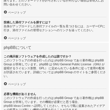
限ります。どのフォーマットが許可されているか判らない場合は管理人にお
問い合わせください。
ページトップ
投稿した添付ファイルを探すには？
自身がアップロードした添付ファイルの一覧を見つけるには、ユーザーCPに
行き、添付ファイルの管理セクションへのリンクを辿ってください。
ページトップ
phpBBについて
この掲示板ソフトウェアを作成したのは誰ですか？
このソフトウェアの作成を行ったのは
phpBB Group
であり著作権は phpBB
Group が所有しています。phpBB は GNU General Public License（GNU が
提唱するライセンス形態、GPL） に定められている条件に従って使用や配布
が許諾されています。詳細については phpBB Group のサイトをご参照くださ
い。
ページトップ
必要な機能がありません
このソフトウェアの作成を行ったのは phpBB Group であり著作権は phpBB
Group が所有しています。その機能が必要だと思う場合、
phpBB Ideas Centre
へ訪問してください。そちらで既に提案されたアイデア
への投票および新しい機能の提案を行うことができます。