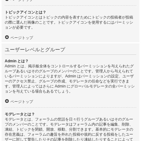
トピックアイコンとは？
トピックアイコンとはトピックの内容を表すためにトピックの投稿者が投稿
の際に選んだ画像のことです。トピックアイコンを使用するにはパーミッシ
ョンが必要です。
ページトップ
ユーザーレベルとグループ
Admin とは？
Admin とは、掲示板全体をコントロールするパーミッションを与えられたグ
ループあるいはそのグループのメンバーのことです。管理人から与えられて
いるパーミッションによりますが、Admin はパーミッションの設定、ユーザ
ーのアクセス禁止、グループの作成、モデレータの任命などを実行できま
す。管理人によってはさらに Admin にグローバルモデレータの全パーミッシ
ョンを与えている場合もあるでしょう。
ページトップ
モデレータとは？
モデレータとは、フォーラムの世話を日々行うグループあるいはそのグルー
プのメンバーのことです。モデレータはフォーラム内の記事を編集、削除、
凍結、トピックを閉鎖、開放、移動、分割できます。基本的にモデレータの
存在意義は、フォーラムの趣旨を外れた投稿や規約に反する投稿をしたユー
ザーに対して警告したりその記事を削除したり凍結したりすることによって