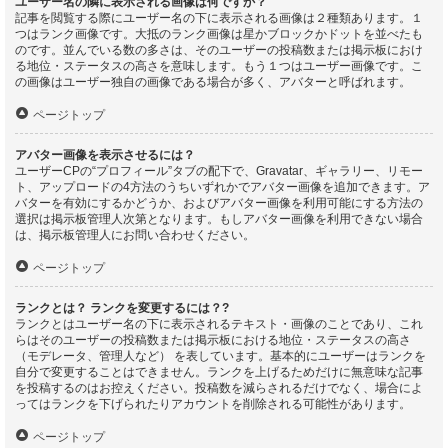
ユーザー名の隣に表示される画像は何ですか？
記事を閲覧する際にユーザー名の下に表示される画像は２種類あります。１
つはランク画像です。大抵のランク画像は星かブロックかドットを並べたも
のです。並んでいる数の多さは、そのユーザーの投稿数または掲示板におけ
る地位・ステータスの高さを意味します。もう１つはユーザー画像です。こ
の画像はユーザー独自の画像である場合が多く、アバターと呼ばれます。
ページトップ
アバター画像を表示させるには？
ユーザーCPの“プロフィール”タブの配下で、Gravatar、ギャラリー、リモー
ト、アップロードの4方法のうちいずれかでアバター画像を追加できます。ア
バターを有効にするかどうか、およびアバター画像を利用可能にする方法の
選択は掲示板管理人次第となります。もしアバター画像を利用できない場合
は、掲示板管理人にお問い合わせください。
ページトップ
ランクとは？ ランクを変更するには？?
ランクとはユーザー名の下に表示されるテキスト・画像のことであり、これ
らはそのユーザーの投稿数または掲示板における地位・ステータスの高さ
（モデレータ、管理人など） を表しています。基本的にユーザーはランクを
自分で変更することはできません。ランクを上げるためだけに無意味な記事
を投稿するのはお控えください。投稿数を減らされるだけでなく、場合によ
ってはランクを下げられたりアカウントを削除される可能性があります。
ページトップ