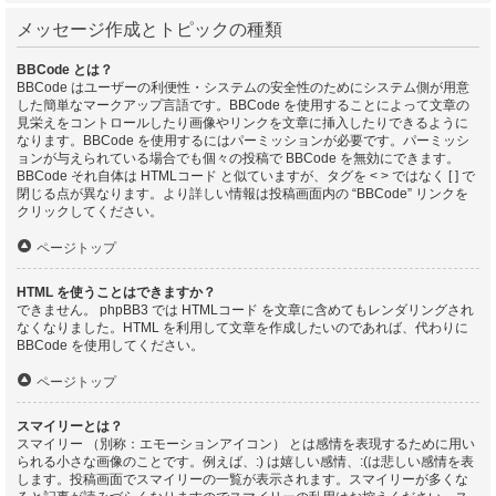
メッセージ作成とトピックの種類
BBCode とは？
BBCode はユーザーの利便性・システムの安全性のためにシステム側が用意
した簡単なマークアップ言語です。BBCode を使用することによって文章の
見栄えをコントロールしたり画像やリンクを文章に挿入したりできるように
なります。BBCode を使用するにはパーミッションが必要です。パーミッシ
ョンが与えられている場合でも個々の投稿で BBCode を無効にできます。
BBCode それ自体は HTMLコード と似ていますが、タグを < > ではなく [ ] で
閉じる点が異なります。より詳しい情報は投稿画面内の “BBCode” リンクを
クリックしてください。
ページトップ
HTML を使うことはできますか？
できません。 phpBB3 では HTMLコード を文章に含めてもレンダリングされ
なくなりました。HTML を利用して文章を作成したいのであれば、代わりに
BBCode を使用してください。
ページトップ
スマイリーとは？
スマイリー （別称：エモーションアイコン） とは感情を表現するために用い
られる小さな画像のことです。例えば、:) は嬉しい感情、:(は悲しい感情を表
します。投稿画面でスマイリーの一覧が表示されます。スマイリーが多くな