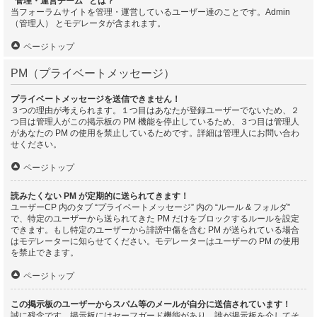
“管理・運営チーム” とは？
当フォーラムサイトを管理・運営しているユーザー達のことです。Admin
（管理人） とモデレータが含まれます。
ページトップ
PM（プライベートメッセージ）
プライベートメッセージを送信できません！
３つの理由が考えられます。１つ目はあなたが登録ユーザーでないため、２
つ目は管理人がこの掲示板の PM 機能を停止しているため、３つ目は管理人
があなたの PM の使用を禁止しているためです。詳細は管理人にお問い合わ
せください。
ページトップ
読みたくない PM が定期的に送られてきます！
ユーザーCP 内のタブ “プライベートメッセージ” 内の “ルール & フォルダ”
で、特定のユーザーから送られてきた PM だけをブロックするルールを設定
できます。もし特定のユーザーから誹謗中傷を含む PM が送られている場合
はモデレーターに知らせてください。モデレーターはユーザーの PM の使用
を禁止できます。
ページトップ
この掲示板のユーザーからスパム等のメールが自分に送信されています！
誠に残念です。掲示板にはセーフガード機能があり、誰が掲示板を介してそ