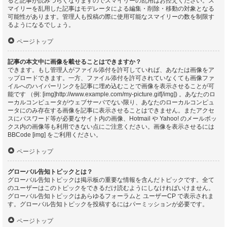
ると記事が読みづらくなりますのでスマイリーの乱用はお控えください。ス
マイリーを乱用した記事はモデレータによる編集・削除・移動の対象となる
可能性があります。管理人も投稿の際に使用可能なスマイリーの数を制限す
るようになるでしょう。
ページトップ
記事の本文中に画像を載せることはできますか？
できます。もし管理人がファイル添付を許可していれば、あなたは画像をア
ップロードできます。一方、ファイル添付を許可されていなくても画像ファ
イルへのハイパーリンクを記事に埋め込むことで画像を表示させることが可
能です （例: [img]http://www.example.com/my-picture.gif[/img]) 。あなたのロ
ーカルコンピュータがウェブサーバでない限り、あなたのローカルコンピュ
ータにのみ存在する画像を記事に表示させることはできません。またアクセ
スにパスワード等が必要なサイト内の画像、Hotmail や Yahoo! のメールボッ
クス内の画像等も利用できない点にご注意ください。画像を表示させるには
BBCode [img] をご利用ください。
ページトップ
グローバル告知トピックとは？
グローバル告知トピックは掲示板の重要な情報を含んだトピックです。全て
のユーザーはこのトピックをできるだけ読むようにしなければいけません。
グローバル告知トピックはあらゆるフォーラムと ユーザーCP で表示されま
す。グローバル告知トピックを投稿するにはパーミッションが必要です。
ページトップ