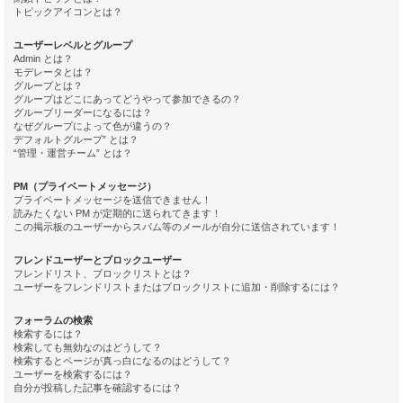
トピックアイコンとは？
ユーザーレベルとグループ
Admin とは？
モデレータとは？
グループとは？
グループはどこにあってどうやって参加できるの？
グループリーダーになるには？
なぜグループによって色が違うの？
デフォルトグループ” とは？
“管理・運営チーム” とは？
PM（プライベートメッセージ）
プライベートメッセージを送信できません！
読みたくない PM が定期的に送られてきます！
この掲示板のユーザーからスパム等のメールが自分に送信されています！
フレンドユーザーとブロックユーザー
フレンドリスト、ブロックリストとは？
ユーザーをフレンドリストまたはブロックリストに追加・削除するには？
フォーラムの検索
検索するには？
検索しても無効なのはどうして？
検索するとページが真っ白になるのはどうして？
ユーザーを検索するには？
自分が投稿した記事を確認するには？