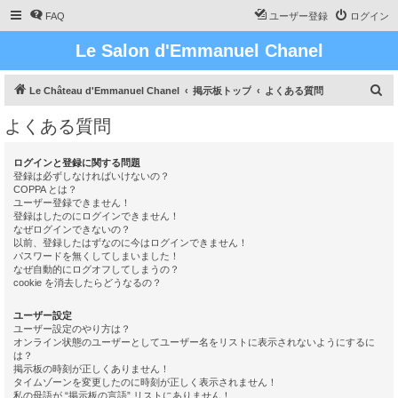
FAQ
ユーザー登録
ログイン
Le Salon d'Emmanuel Chanel
検
Le Château d'Emmanuel Chanel
掲示板トップ
よくある質問
索
よくある質問
ログインと登録に関する問題
登録は必ずしなければいけないの？
COPPA とは？
ユーザー登録できません！
登録はしたのにログインできません！
なぜログインできないの？
以前、登録したはずなのに今はログインできません！
パスワードを無くしてしまいました！
なぜ自動的にログオフしてしまうの？
cookie を消去したらどうなるの？
ユーザー設定
ユーザー設定のやり方は？
オンライン状態のユーザーとしてユーザー名をリストに表示されないようにするに
は？
掲示板の時刻が正しくありません！
タイムゾーンを変更したのに時刻が正しく表示されません！
私の母語が “掲示板の言語” リストにありません！