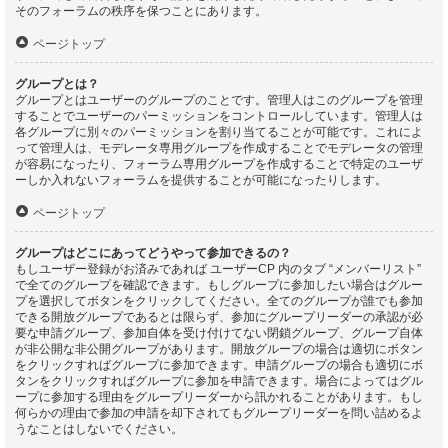
そのフォーラムの秩序を保つことにあります。
ページトップ
グループとは？
グループとはユーザーのグループのことです。管理人はこのグループを管理
することでユーザーのパーミッションをコントロールしています。管理人は
各グループに別々のパーミッションを割り当てることが可能です。これによ
って管理人は、モデレータ専用グループを作成することでモデレータの管理
が容易になったり、フォーラム専用グループを作成することで特定のユーザ
ーしか入れないフォーラムを提供することが可能になったりします。
ページトップ
グループはどこにあってどうやって参加できるの？
もしユーザー登録がお済みであれば ユーザーCP 内のタブ “メンバーリスト”
で全てのグループを確認できます。もしグループに参加したい場合はグルー
プを選択してボタンをクリックしてください。全てのグループが誰でも参加
できる開放グループであるとは限らず、参加にグループリーダーの承認が必
要な申請グループ、参加自体を受け付けてない閉鎖グループ、グループ自体
が非公開な非公開グループがあります。開放グループの場合は適切にボタン
をクリックすればグループに参加できます。申請グループの場合も適切にボ
タンをクリックすればグループに参加を申請できます。場合によってはグル
ープに参加する理由をグループリーダーから訊かれることがあります。もし
何らかの理由で参加の申請を却下されてもグループリーダーを問い詰めるよ
うなことはしないでください。