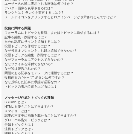
ユーザー名の隣に表示される画像は何ですか？
アバター画像を表示させるには？
ランクとは？ ランクを変更するには？?
メールアイコンをクリックするとログインページが表示されるんですけど？
投稿に関する問題
フォーラムにトピックを投稿、またはトピックに返信するには？
記事を編集・削除するには？
自分の記事にサインを追加するには？
投票トピックを作成するには？
なぜ投票オプションをこれ以上追加できないの？
投票トピックを編集・削除するには？
なぜフォーラムにアクセスできないの？
なぜファイルを添付できないの？
なぜ私は警告されたの？
問題のある記事をモデレータに通報するには？
投稿画面の “セーブ” ボタンは何ですか？
なぜ投稿した記事に承認が必要なの？
トピックの表示位置を上げるには？
メッセージ作成とトピックの種類
BBCode とは？
HTML を使うことはできますか？
スマイリーとは？
記事の本文中に画像を載せることはできますか？
グローバル告知トピックとは？
告知トピックとは？
注目トピックとは？
閉鎖トピックとは？