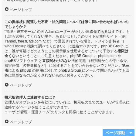
ページトップ
この掲示板に関連した不正・法的問題については誰に問い合わせればいいの
でしょうか？
“管理・運営チーム” の各 Adminユーザー が正しい連絡先であるはずです。も
し誰も返答してくれない場合、あるいはもしこのサイトが無料サイト （例:
Yahoo!, free.fr, f2s.com など） で運営されている場合、ドメイン所持者 （
whois lookup
検索で調べてください） に連絡すべきです。phpBB Group に
は、誰が何処でどのようにこの掲示板を使用するかについて干渉する
権限は
全くない
ということにご注意ください。phpBB Group に phpbb.com や
phpBBソフトウェア と
直接関わりのない
法的問題 （裁判所からの停止命令、
損害賠償、名誉棄損など） に関することを問い合わせないでください。
第三
者
による phpBB の使用に関して phpBB Group にメールで問い合わせても回
答は簡単なものか全くされないものとお考えください。
ページトップ
掲示板管理人に連絡するには？
管理人がオプションを有効にしていれば、掲示板の全てのユーザが“管理人に
連絡する”ページを使うことができます。
ユーザは“管理・運営チーム”のリンクも同様に使うことができます。
ページトップ
ページ移動