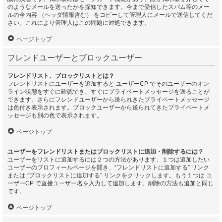
のようなメールを送ったかを探知できます。今まで受信したスパム等のメー
ルの全内容 （ヘッダ情報含む） をコピーして管理人にメールで送信してくだ
さい。これにより管理人はこの問題に対処できます。
ページトップ
フレンドユーザーとブロックユーザー
フレンドリスト、ブロックリストとは？
フレンドリストにユーザーを追加すると ユーザーCP でそのユーザーのオン
ライン状態をすぐに確認でき、すぐにプライベートメッセージを送ることが
できます。さらにフレンドユーザーから送られきたプライベートメッセージ
は色付き表示されます。ブロックユーザーから送られてきたプライベートメ
ッセージも別の色で表示されます。
ページトップ
ユーザーをフレンドリストまたはブロックリストに追加・削除するには？
ユーザーをリストに追加するには２つの方法があります。１つは追加したい
ユーザーのプロフィールページを開き、“フレンドリストに追加する” リンク
または “ブロックリストに追加する” リンクをクリックします。もう１つは ユ
ーザーCP で直接ユーザー名を入力して追加します。削除の方法も追加と同じ
です。
ページトップ