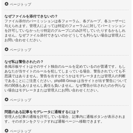
ページトップ
なぜファイルを添付できないの？
ファイル添付のパーミッションは各フォーラム、各グループ、各ユーザーに
与えられます。管理人によっては特定のフォーラムに対してパーミッション
を許可していなかったり特定のグループにのみ許可していたりするかもしれ
ません。なぜファイル添付できないのかどうしても判らない場合は管理人に
お問い合わせください。
ページトップ
なぜ私は警告されたの？
各掲示板サイトはそのサイト独自のルールを定めているのが普通です。もし
あなたが当サイトのルールを犯してしまっている場合、警告されていても不
思議ではありません。警告を出すかどうかはモデレータまたは管理人の判断
であることにご注意ください。phpBB Group は当サイトが出す警告について
何の関係もありませんし責任も負いません。なぜ警告が出されたのか判らな
い場合はモデレータまたは管理人にお問い合わせください。
ページトップ
問題のある記事をモデレータに通報するには？
管理人が記事の通報を許可している場合、記事内に通報ボタンが表示されま
す。そのボタンをクリックすれば通報ページへ移動できます。
ページトップ