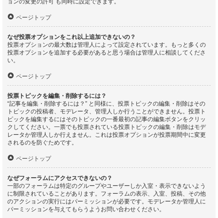
ョンの変更の許可 も同時に設定できます。
ページトップ
なぜ投票オプションをこれ以上追加できないの？
投票オプションの最大数は管理人によって設定されています。もっと多くの
投票オプションを追加する必要があると思う場合は管理人に相談してくださ
い。
ページトップ
投票トピックを編集・削除するには？
“記事を編集・削除するには？” と同様に、投票トピックの編集・削除はその
トピックの投稿者、モデレータ、管理人しか行うことができません。投票ト
ピックを編集するにはそのトピックの一番最初の記事の編集ボタンをクリッ
クしてください。一票でも投票されている投票トピックの編集・削除はモデ
レータか管理人しか行えません。これは投票オプションが投票期間中に変更
されるのを防ぐためです。
ページトップ
なぜフォーラムにアクセスできないの？
一部のフォーラムは特定のグループやユーザーしか入室・表示できないよう
に制限されていることがあります。フォーラムの表示、入室、投稿、その他
のアクションの実行にはパーミッションが必要です。モデレータか管理人に
パーミッションを与えてもらうようお問い合わせください。