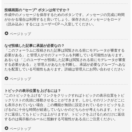
投稿画面の “セーブ” ボタンは何ですか？
作成中のメッセージを保存するためのボタンです。メッセージの完成に時間
がかかる場合は利用すると良いでしょう。保存されたメッセージをロード
（読み込み）するには ユーザーCP へ入室してください。
ページトップ
なぜ投稿した記事に承認が必要なの？
「このフォーラムに投稿された記事は閲覧される前にモデレータが審査する
必要がある」 と管理人がそのフォーラムを判断している可能性があります。
あるいは 「このユーザーが投稿した記事は閲覧される前にモデレータが審査
する必要がある」 と管理人があなたを判断し、承認が必要なグループへあな
たを配置している可能性もあります。詳細は管理人にお問い合わせください
ページトップ
トピックの表示位置を上げるには？
“このトピックを上げる” リンクをクリックすればトピックの表示位置をトピ
ックリストの先頭に移動させることができます。しかしそのリンクがどこに
も表示されていない場合、この機能が無効に設定されているかトピックを上
げるのに十分な時間が経過していないかのどちらかが考えられます。トピッ
クに返信してもトピックは上がりますが、トピックを上げるためだけに返信
するのは掲示板のルールに抵触する可能性がある点にご注意ください。
ページトップ