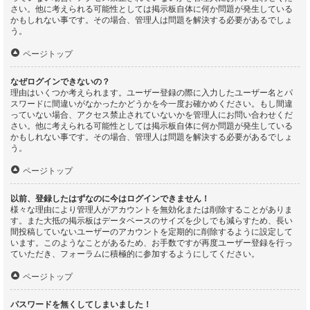
さい。他に考えられる可能性としては掲示板自体に何か問題が発生している
かもしれない事です。その場合、管理人は問題を解決する必要があるでしょ
う。
ページトップ
なぜログインできないの？
理由はいくつか考えられます。ユーザー登録の際に入力したユーザー名とパ
スワードに間違いがなかったかどうかを今一度お確かめください。もし間違
っていない場合、アクセス禁止されていないかを管理人にお問い合わせくだ
さい。他に考えられる可能性としては掲示板自体に何か問題が発生している
かもしれない事です。その場合、管理人は問題を解決する必要があるでしょ
う。
ページトップ
以前、登録したはずなのに今はログインできません！
様々な理由により管理人がアカウントを無効化または削除することがありま
す。また大抵の掲示板はデータベースのサイズを少しでも減らすため、長い
間投稿していないユーザーのアカウントを定期的に削除するように設定して
います。このようなことがあるため、お手数ですが再度ユーザー登録を行っ
ていただき、フォーラムに積極的に参加するようにしてください。
ページトップ
パスワードを無くしてしまいました！