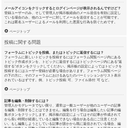
メールアイコンをクリックするとログインページが表示されるんですけど？
登録ユーザーのみ、そして管理人が掲示板経由のメール送信を有効に設定し
ている場合のみ、他のユーザーに対してメールを送信することが可能です。
これは匿名ユーザーによるメールを利用した悪質な行為を防ぐためです。
ページトップ
投稿に関する問題
フォーラムにトピックを投稿、またはトピックに返信するには？
フォーラムに新しいトピックを投稿するにはフォーラム閲覧ページ内にある
トピック作成ボタンを、トピックに返信するにはトピックページ内にある“返
信する”ボタンをクリックしてください。掲示板の設定によってはトピックを
投稿するにはユーザー登録が必要な場合があります。フォーラム閲覧ページ
の下の方に、そのフォーラムにおけるあなたのパーミッションがリスト表示
されているはずです。例、トピック投稿: 可、ファイル添付: 可 など。
ページトップ
記事を編集・削除するには？
管理人かモデレータでない限り、通常は一般ユーザーが他のユーザーの記事
を編集・削除することはできません。編集を行う場合は編集したい記事の編
集ボタンをクリックします。掲示板の設定によってはその記事が作成されて
から長い時間が経過していると編集できない場合がある点にご注意くださ
い。もし編集しようとしている記事が誰かから既に返信されている場合、編