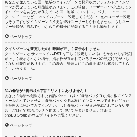
あなたが住んでいる国・地域のタイムゾーンと掲示板のデフォルトタイムゾ
ーンが異なっている可能性があります。この場合、ユーザーCP へ入室してタ
イムゾーンをあなたが住んでいる国・地域 （ロンドン、パリ、ニューヨー
ク、シドニーなど） のタイムゾーンに設定してください。他のユーザー設定
もそうですがタイムゾーンの変更は登録ユーザーしか行えません。もしユー
ザー登録がお済みでないならこの機会に登録することをお勧めします。
ページトップ
タイムゾーンを変更したのに時刻が正しく表示されません！
タイムゾーンと サマータイム/DST を正しく設定しているにもかかわらず時刻
が正しく表示されない場合、掲示板が置かれているサーバの設定時間が正し
くない可能性があります。この場合、管理人にこの事を連絡し解決してもら
うしかありません。
ページトップ
私の母語が “掲示板の言語” リストにありません！
あなたの母語へ翻訳された言語パック （以下 “母語パック”) が掲示板にインス
トールされていません。母語パックを掲示板にインストールできるかどうか
を管理人に訊いてみてください。もし母語パックがまだ作成されていない場
合、ご自分で母語パックを作成して頂いてかまいません。詳細は
phpBB Group
のウェブサイトをご覧ください。
ページトップ