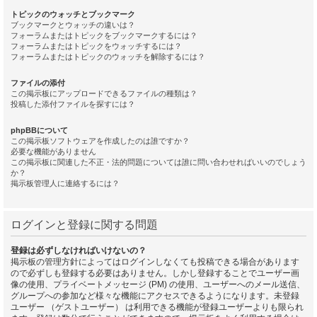
トピックのウォッチとブックマーク
ブックマークとウォッチの違いは？
フォーラムまたはトピックをブックマークするには？
フォーラムまたはトピックをウォッチするには？
フォーラムまたはトピックのウォッチを解除するには？
ファイルの添付
この掲示板にアップロードできるファイルの種類は？
投稿した添付ファイルを探すには？
phpBBについて
この掲示板ソフトウェアを作成したのは誰ですか？
必要な機能がありません
この掲示板に関連した不正・法的問題については誰に問い合わせればいいのでしょう
か？
掲示板管理人に連絡するには？
ログインと登録に関する問題
登録は必ずしなければいけないの？
掲示板の管理方針によってはログインしなくても投稿できる場合があります
ので必ずしも登録する必要はありません。しかし登録することでユーザー画
像の使用、プライベートメッセージ (PM) の使用、ユーザーへのメール送信、
グループへの参加など様々な機能にアクセスできるようになります。未登録
ユーザー （ゲストユーザー） は利用できる機能が登録ユーザーよりも限られ