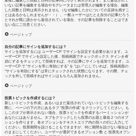
集後に編集した回数と日時が記事内に小さく表示されます。まだ返信されて
いない記事を編集する場合やモデレータまたは管理人が編集する場合、編集
した回数と日時は表示されません （なぜ編集したかについての足跡を残すこ
とはあるかもしれませんが・・） 。一般ユーザーはたとえ自分の記事だろう
とそれが既に誰かから返信されている場合、その記事を削除することはでき
ない点にご注意ください。
ページトップ
自分の記事にサインを追加するには？
サインを追加するには ユーザーCP でサインを設定する必要があります。ユ
ーザーCP でサインを設定した後、投稿画面でチェックボックス
サインを有
効にする
をチェックして投稿すれば、その記事にサインを追加できます。ユ
ーザーCP で “サインを常に有効にする” を “はい” にしていれば、投稿画面の
“サインを有効にする” は常にチェックされた状態になります。その際、チェ
ックを外して投稿すればサインはもちろん追加されません。
ページトップ
投票トピックを作成するには？
新しいトピックを作成、あるいはまだ返信されていないトピックを編集する
際に、ページの下の方にあるタブ “投票の作成” をクリックしてください。も
しこのタブが表示されない場合、投票トピックを作成するパーミッションが
あなたにはありません。タブをクリックしたら投票のお題と最低２つのオプ
ションを作ります。各オプションをテキストエリア内の別々の行に入力して
ください。投票期間を設けることもできますが、特に期間を設けない場合は 0
のままにしてください。ユーザーが選択できるオプション数 と 投票先オプシ